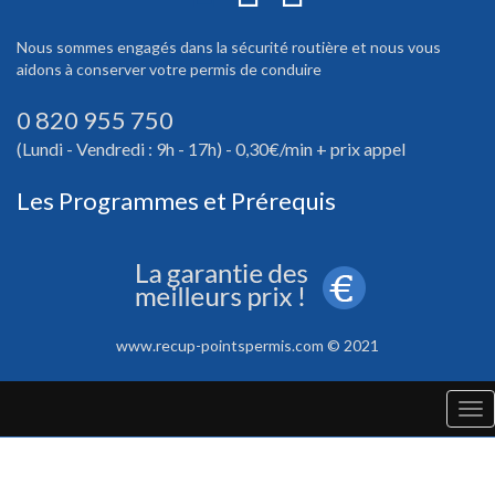
Nous sommes engagés dans la sécurité routière et nous vous
aidons à conserver votre permis de conduire
0 820 955 750
(Lundi - Vendredi : 9h - 17h) - 0,30€/min + prix appel
Les Programmes et Prérequis
www.recup-pointspermis.com © 2021
Tog
nav