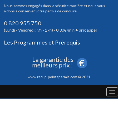
Nous sommes engagés dans la sécurité routière et nous vous
aidons à conserver votre permis de conduire
0 820 955 750
(Lundi - Vendredi : 9h - 17h) - 0,30€/min + prix appel
Les Programmes et Prérequis
www.recup-pointspermis.com © 2021
Tog
nav