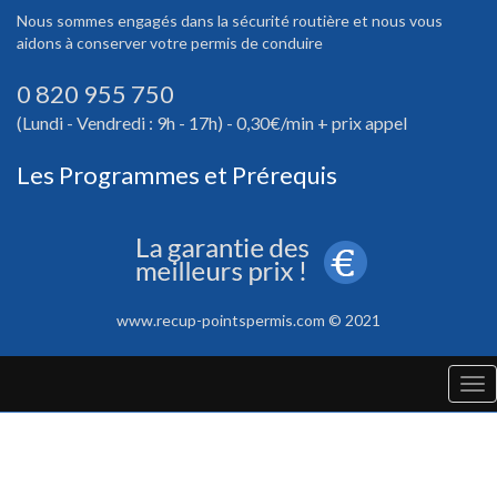
Nous sommes engagés dans la sécurité routière et nous vous
aidons à conserver votre permis de conduire
0 820 955 750
(Lundi - Vendredi : 9h - 17h) - 0,30€/min + prix appel
Les Programmes et Prérequis
www.recup-pointspermis.com © 2021
Tog
nav