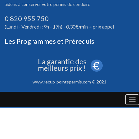
aidons à conserver votre permis de conduire
0 820 955 750
(Lundi - Vendredi : 9h - 17h) - 0,30€/min + prix appel
Les Programmes et Prérequis
www.recup-pointspermis.com © 2021
Tog
nav