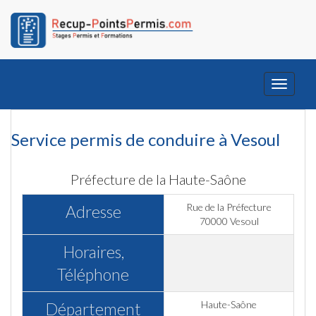
Toggle
navigati
Service permis de conduire à Vesoul
Préfecture de la Haute-Saône
Rue de la Préfecture
Adresse
70000 Vesoul
Horaires,
Téléphone
Haute-Saône
Département