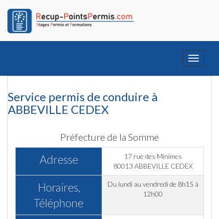
Toggle
navigati
Service permis de conduire à
ABBEVILLE CEDEX
Préfecture de la Somme
17 rue des Minimes
Adresse
80013 ABBEVILLE CEDEX
Du lundi au vendredi de 8h15 à
Horaires,
12h00
Téléphone