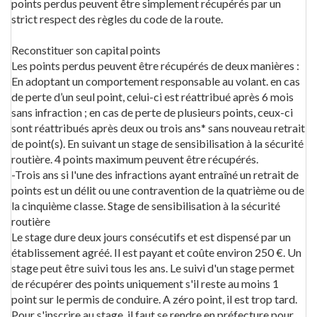
points perdus peuvent être simplement récupérés par un
strict respect des règles du code de la route.
Reconstituer son capital points
Les points perdus peuvent être récupérés de deux manières :
En adoptant un comportement responsable au volant. en cas
de perte d’un seul point, celui-ci est réattribué après 6 mois
sans infraction ; en cas de perte de plusieurs points, ceux-ci
sont réattribués après deux ou trois ans* sans nouveau retrait
de point(s). En suivant un stage de sensibilisation à la sécurité
routière. 4 points maximum peuvent être récupérés.
-Trois ans si l'une des infractions ayant entraîné un retrait de
points est un délit ou une contravention de la quatrième ou de
la cinquième classe. Stage de sensibilisation à la sécurité
routière
Le stage dure deux jours consécutifs et est dispensé par un
établissement agréé. Il est payant et coûte environ 250 €. Un
stage peut être suivi tous les ans. Le suivi d'un stage permet
de récupérer des points uniquement s'il reste au moins 1
point sur le permis de conduire. A zéro point, il est trop tard.
Pour s'inscrire au stage, il faut se rendre en préfecture pour