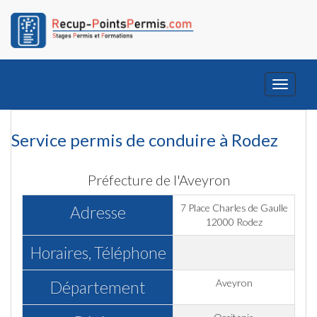
Toggle
navigati
Service permis de conduire à Rodez
Préfecture de l'Aveyron
7 Place Charles de Gaulle
Adresse
12000 Rodez
Horaires, Téléphone
Aveyron
Département