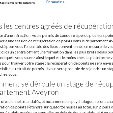
En savoir +
s les centres agréés de récupératio
ite d’une infraction, votre permis de conduire a perdu plusieurs poi
per à une session de récupération de points dans le département Av
isté pour vous l’ensemble des lieux conventionnés en mesure de vous
 clics un centre offrant une formation dans les plus brefs délais po
indiqués, vous saurez ainsi lequel est le moins cher. La plateforme 
s pour trouver votre stage : la récupération de points ne sera envi
icialise le retrait de permis. Il vous sera possible de rejoindre un s
 chez vous.
ment se déroule un stage de récupé
artement Aveyron
ofessionnels mandatés, et notamment un psychologue, seront charg
ation de points s’étendra sur quatorze heures au total, sur 2 jours d
er 4 points maximum, sans aller au delà de douze points, et 6 en ca