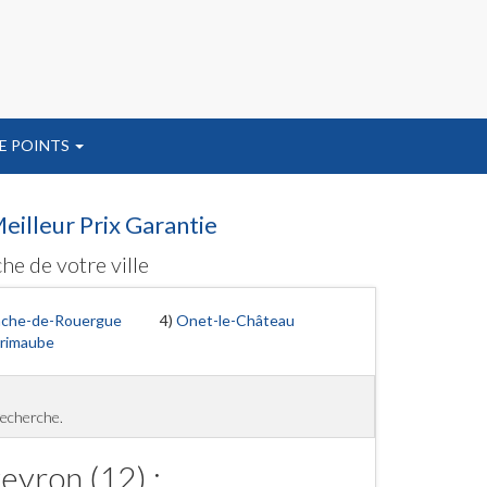
E POINTS
eilleur Prix Garantie
he de votre ville
anche-de-Rouergue
4)
Onet-le-Château
Primaube
recherche.
eyron (12) :