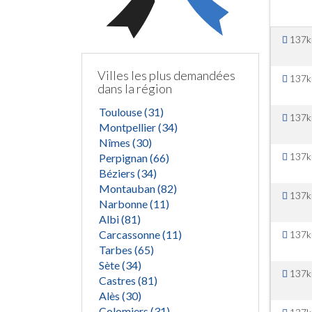
137
Villes les plus demandées
137
dans la région
Toulouse (31)
137
Montpellier (34)
Nîmes (30)
137
Perpignan (66)
Béziers (34)
Montauban (82)
137
Narbonne (11)
Albi (81)
Carcassonne (11)
137
Tarbes (65)
Sète (34)
137
Castres (81)
Alès (30)
Colomiers (31)