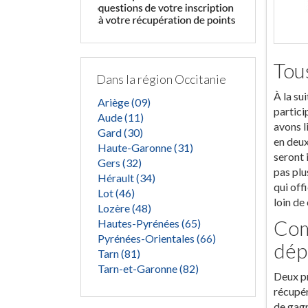
Tou
Dans la région Occitanie
À la su
Ariège (09)
partici
Aude (11)
avons l
Gard (30)
en deux
Haute-Garonne (31)
seront 
Gers (32)
pas plu
Hérault (34)
qui off
Lot (46)
loin de
Lozère (48)
Com
Hautes-Pyrénées (65)
Pyrénées-Orientales (66)
dép
Tarn (81)
Tarn-et-Garonne (82)
Deux pr
récupér
de gagn