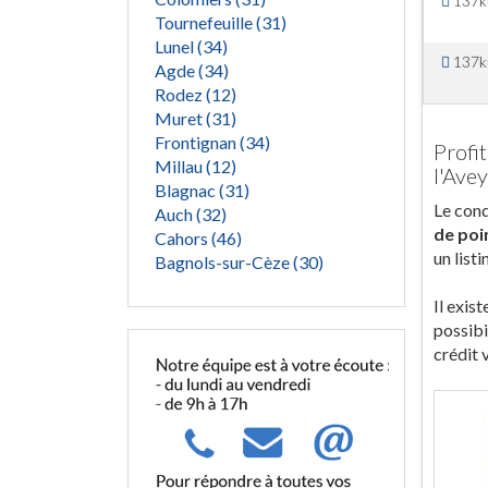
137
Tournefeuille (31)
Lunel (34)
137
Agde (34)
Rodez (12)
Muret (31)
Frontignan (34)
Profi
Millau (12)
l'Ave
Blagnac (31)
Le cond
Auch (32)
de poi
Cahors (46)
un list
Bagnols-sur-Cèze (30)
Il exis
possibi
crédit 