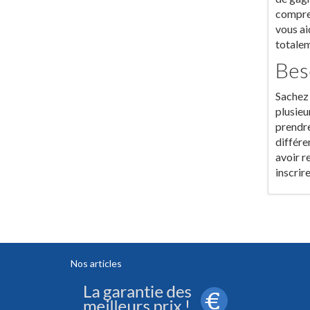
compren
vous ai
totalem
Bes
Sachez 
plusieu
prendre
différe
avoir r
inscrir
Nos articles