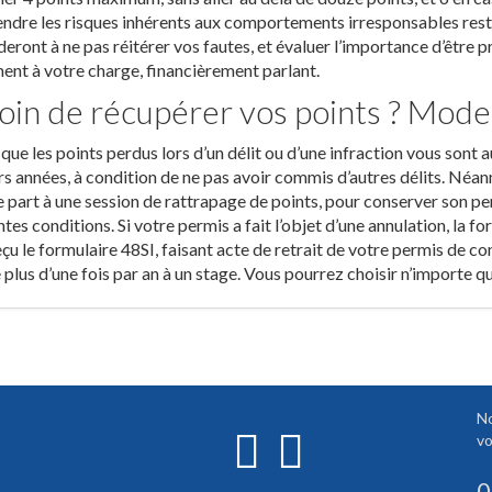
dre les risques inhérents aux comportements irresponsables reste 
deront à ne pas réitérer vos fautes, et évaluer l’importance d’être 
ent à votre charge, financièrement parlant.
oin de récupérer vos points ? Mode
que les points perdus lors d’un délit ou d’une infraction vous son
rs années, à condition de ne pas avoir commis d’autres délits. Néanm
 part à une session de rattrapage de points, pour conserver son pe
ntes conditions. Si votre permis a fait l’objet d’une annulation, la 
eçu le formulaire 48SI, faisant acte de retrait de votre permis de co
e plus d’une fois par an à un stage. Vous pourrez choisir n’importe
No
vo
0