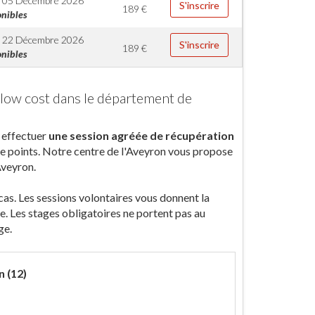
 05 Décembre 2026
S'inscrire
189
€
onibles
 22 Décembre 2026
S'inscrire
189
€
onibles
 low cost dans le département de
, effectuer
une session agréée de récupération
e points. Notre centre de l'Aveyron vous propose
Aveyron.
 cas. Les sessions volontaires vous donnent la
e. Les stages obligatoires ne portent pas au
ge.
n (12)