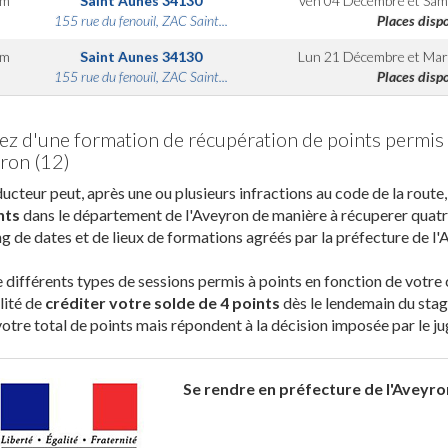
km
Saint Aunes
34130
Ven 04 Décembre
et
Sam
155 rue du fenouil, ZAC Saint...
Places disp
km
Saint Aunes
34130
Lun 21 Décembre
et
Mar
155 rue du fenouil, ZAC Saint...
Places disp
tez d'une formation de récupération de points permis
yron (12)
ucteur peut, après une ou plusieurs infractions au code de la route
nts
dans le département de l'Aveyron de manière à récuperer quatr
ing de dates et de lieux de formations agréés par la préfecture de l'
te différents types de sessions permis à points en fonction de votre
lité de
créditer votre solde de 4 points
dès le lendemain du stag
votre total de points mais répondent à la décision imposée par le ju
Se rendre en préfecture de l'Aveyro