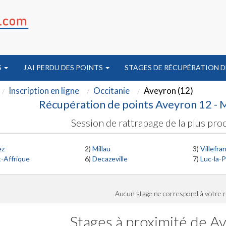
S
J'AI PERDU DES POINTS
STAGES DE RÉCUPÉRATION D
Inscription en ligne
Occitanie
Aveyron (12)
Récupération de points Aveyron 12 - M
Session de rattrapage de la plus proc
ez
2)
Millau
3)
Villefr
t-Affrique
6)
Decazeville
7)
Luc-la-
Aucun stage ne correspond à votre 
Stages à proximité de Av