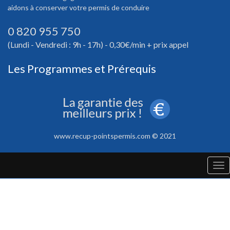
aidons à conserver votre permis de conduire
0 820 955 750
(Lundi - Vendredi : 9h - 17h) - 0,30€/min + prix appel
Les Programmes et Prérequis
www.recup-pointspermis.com © 2021
Tog
nav