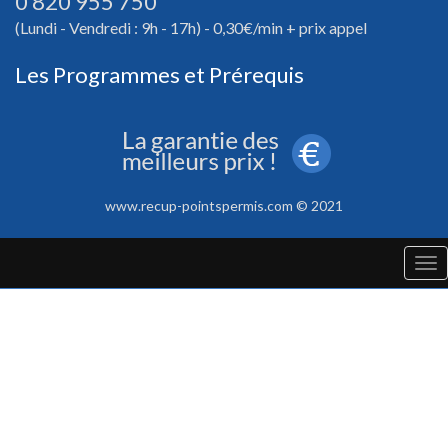
0 820 955 750
(Lundi - Vendredi : 9h - 17h) - 0,30€/min + prix appel
Les Programmes et Prérequis
www.recup-pointspermis.com © 2021
Tog
nav