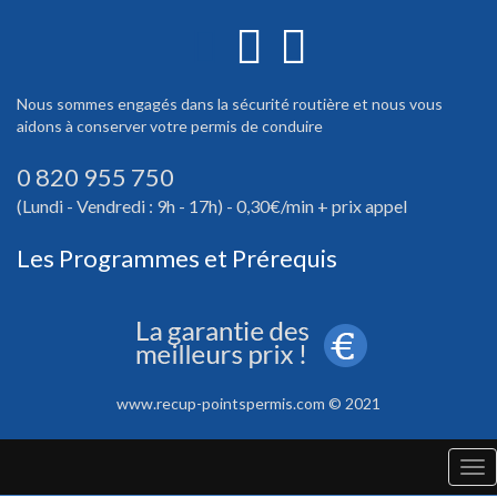
Nous sommes engagés dans la sécurité routière et nous vous
aidons à conserver votre permis de conduire
0 820 955 750
(Lundi - Vendredi : 9h - 17h) - 0,30€/min + prix appel
Les Programmes et Prérequis
www.recup-pointspermis.com © 2021
Tog
nav