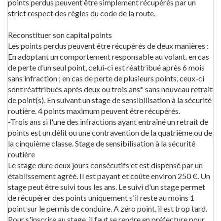
points perdus peuvent être simplement récupérés par un
strict respect des règles du code de la route.
Reconstituer son capital points
Les points perdus peuvent être récupérés de deux manières :
En adoptant un comportement responsable au volant. en cas
de perte d’un seul point, celui-ci est réattribué après 6 mois
sans infraction ; en cas de perte de plusieurs points, ceux-ci
sont réattribués après deux ou trois ans* sans nouveau retrait
de point(s). En suivant un stage de sensibilisation à la sécurité
routière. 4 points maximum peuvent être récupérés.
-Trois ans si l'une des infractions ayant entraîné un retrait de
points est un délit ou une contravention de la quatrième ou de
la cinquième classe. Stage de sensibilisation à la sécurité
routière
Le stage dure deux jours consécutifs et est dispensé par un
établissement agréé. Il est payant et coûte environ 250 €. Un
stage peut être suivi tous les ans. Le suivi d'un stage permet
de récupérer des points uniquement s'il reste au moins 1
point sur le permis de conduire. A zéro point, il est trop tard.
Pour s'inscrire au stage, il faut se rendre en préfecture pour