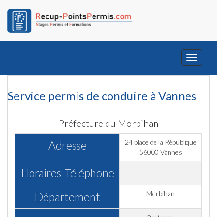
Toggle
navigati
Service permis de conduire à Vannes
Préfecture du Morbihan
24 place de la République
Adresse
56000 Vannes
Horaires, Téléphone
Morbihan
Département