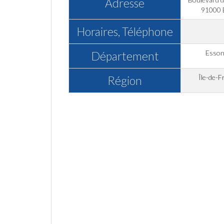
Adresse
91000 
Horaires, Téléphone
Esso
Département
Île-de-F
Région