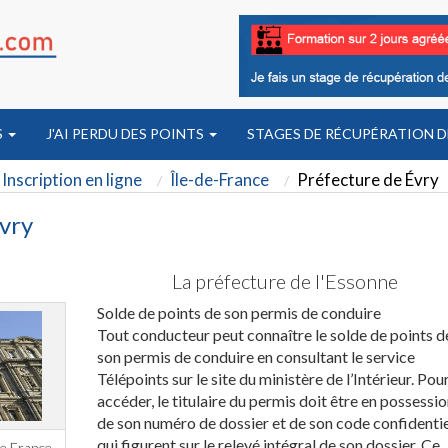
S
J'AI PERDU DES POINTS
STAGES DE RÉCUPÉRATION D
Inscription en ligne
Île-de-France
Préfecture de Évry
Évry
La préfecture de l'Essonne
Solde de points de son permis de conduire
Tout conducteur peut connaître le solde de points d
son permis de conduire en consultant le service
Télépoints sur le site du ministère de l’Intérieur. Pour
accéder, le titulaire du permis doit être en possessio
de son numéro de dossier et de son code confidentie
qui figurent sur le relevé intégral de son dossier. Ce
e France