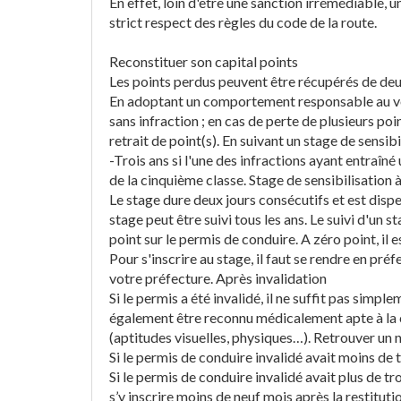
En effet, loin d'être une sanction irrémédiable,
strict respect des règles du code de la route.
Reconstituer son capital points
Les points perdus peuvent être récupérés de deu
En adoptant un comportement responsable au volan
sans infraction ; en cas de perte de plusieurs po
retrait de point(s). En suivant un stage de sensi
-Trois ans si l'une des infractions ayant entraîné
de la cinquième classe. Stage de sensibilisation à
Le stage dure deux jours consécutifs et est disp
stage peut être suivi tous les ans. Le suivi d'un
point sur le permis de conduire. A zéro point, il e
Pour s'inscrire au stage, il faut se rendre en pré
votre préfecture. Après invalidation
Si le permis a été invalidé, il ne suffit pas simp
également être reconnu médicalement apte à la
(aptitudes visuelles, physiques…). Retrouver un
Si le permis de conduire invalidé avait moins de t
Si le permis de conduire invalidé avait plus de tro
s’y inscrire moins de neuf mois après la restituti