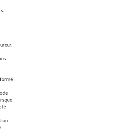
s.
sureur.
ous
informé
iode
orsque
oté
tion
e