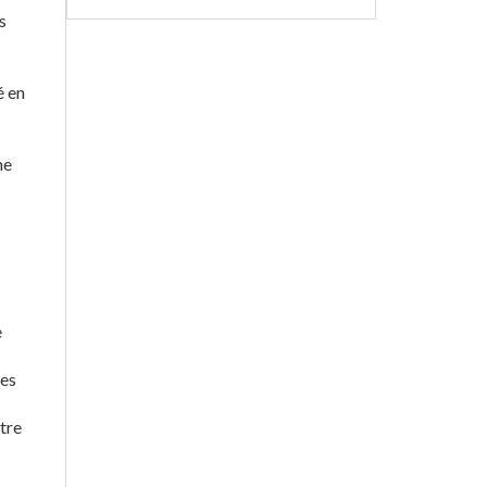
s
é en
ne
e
des
tre