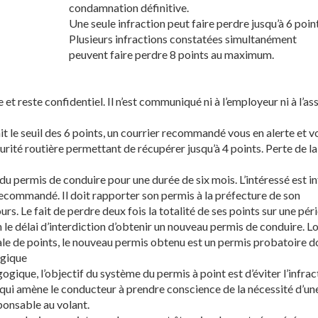
condamnation définitive.
Une seule infraction peut faire perdre jusqu’à 6 point
Plusieurs infractions constatées simultanément
peuvent faire perdre 8 points au maximum.
e et reste confidentiel. Il n’est communiqué ni à l’employeur ni à l’as
it le seuil des 6 points, un courrier recommandé vous en alerte et v
écurité routière permettant de récupérer jusqu’à 4 points. Perte de la
n du permis de conduire pour une durée de six mois. L’intéressé est 
 recommandé. Il doit rapporter son permis à la préfecture de son
rs. Le fait de perdre deux fois la totalité de ses points sur une pér
 le délai d’interdiction d’obtenir un nouveau permis de conduire. L
otale de points, le nouveau permis obtenu est un permis probatoire d
ogique
gique, l’objectif du système du permis à point est d’éviter l’infrac
te qui amène le conducteur à prendre conscience de la nécessité d’un
onsable au volant.