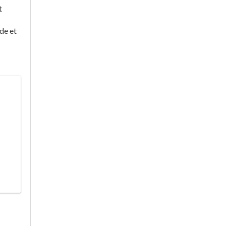
t
de et