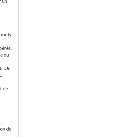
r un
6 mois
pérés.
me ou
 €. Un
 1
et de
.
ion de