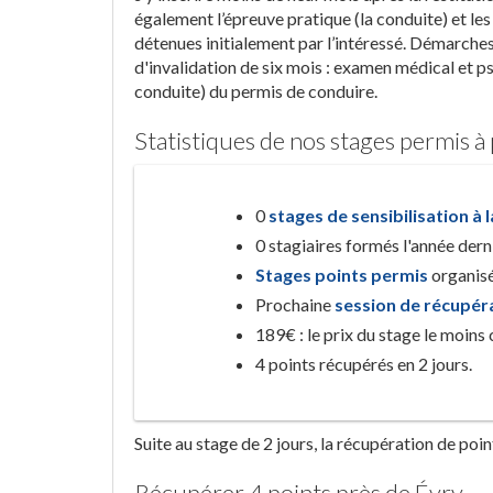
également l’épreuve pratique (la conduite) et le
détenues initialement par l’intéressé. Démarche
d'invalidation de six mois : examen médical et p
conduite) du permis de conduire.
Statistiques de nos stages permis à
0
stages de sensibilisation à 
0 stagiaires formés l'année der
Stages points permis
organisé
Prochaine
session de récupér
189€ : le prix du stage le moins
4 points récupérés en 2 jours.
Suite au stage de 2 jours, la récupération de poi
Récupérer 4 points près de Évry