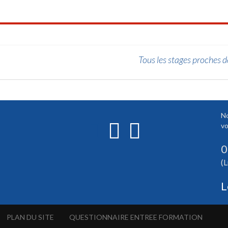
Tous les stages proches d
No
vo
0
(L
L
PLAN DU SITE
QUESTIONNAIRE ENTREE FORMATION