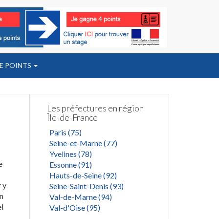
E POINTS
Les préfectures en région
Île-de-France
Paris (75)
Seine-et-Marne (77)
Yvelines (78)
e
Essonne (91)
Hauts-de-Seine (92)
 y
Seine-Saint-Denis (93)
n
Val-de-Marne (94)
l
Val-d'Oise (95)