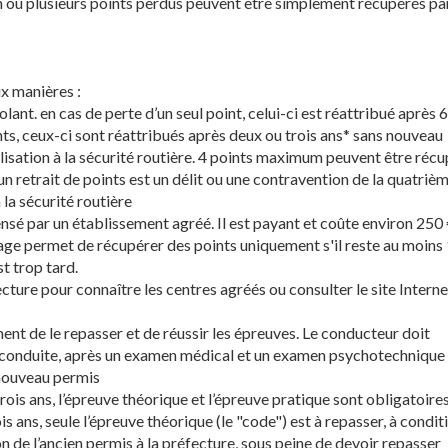
 un ou plusieurs points perdus peuvent être simplement récupérés pa
x manières :
t. en cas de perte d’un seul point, celui-ci est réattribué après 
ints, ceux-ci sont réattribués après deux ou trois ans* sans nouveau
bilisation à la sécurité routière. 4 points maximum peuvent être récu
 un retrait de points est un délit ou une contravention de la quatriè
 la sécurité routière
ensé par un établissement agréé. Il est payant et coûte environ 250
 stage permet de récupérer des points uniquement s'il reste au moins
st trop tard.
fecture pour connaître les centres agréés ou consulter le site Intern
lement de le repasser et de réussir les épreuves. Le conducteur doit
 conduite, après un examen médical et un examen psychotechnique
 nouveau permis
rois ans, l’épreuve théorique et l’épreuve pratique sont obligatoires
is ans, seule l’épreuve théorique (le "code") est à repasser, à condit
on de l’ancien permis à la préfecture, sous peine de devoir repasser