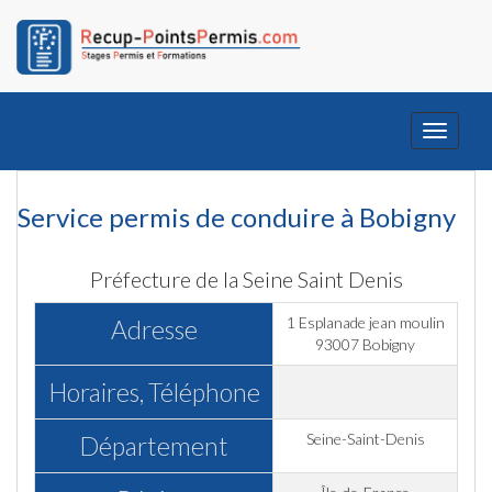
Toggle
navigati
Service permis de conduire à Bobigny
Préfecture de la Seine Saint Denis
1 Esplanade jean moulin
Adresse
93007 Bobigny
Horaires, Téléphone
Seine-Saint-Denis
Département