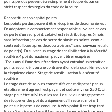
points perdus peuvent être simplement récupérés par un
strict respect des règles du code de la route.
Reconstituer son capital points
Les points perdus peuvent être récupérés de deux manières :
En adoptant un comportement responsable au volant. en cas
de perte d’un seul point, celui-ci est réattribué après 6 mois
sans infraction ; en cas de perte de plusieurs points, ceux-ci
sont réattribués après deux ou trois ans* sans nouveau retrait
de point(s). En suivant un stage de sensibilisation à la sécurité
routière. 4 points maximum peuvent être récupérés.
-Trois ans si l'une des infractions ayant entraîné un retrait de
points est un délit ou une contravention de la quatrième ou de
la cinquième classe. Stage de sensibilisation à la sécurité
routière
Le stage dure deux jours consécutifs et est dispensé par un
établissement agréé. Il est payant et coûte environ 250 €. Un
stage peut être suivi tous les ans. Le suivi d'un stage permet
de récupérer des points uniquement s'il reste au moins 1
point sur le permis de conduire. A zéro point, il est trop tard.
Pour s'inscrire au stage, il faut se rendre en préfecture pour