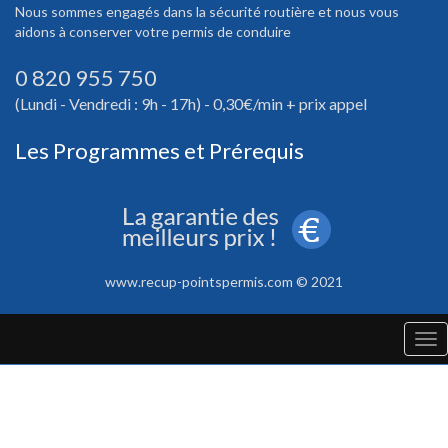
Nous sommes engagés dans la sécurité routière et nous vous
aidons à conserver votre permis de conduire
0 820 955 750
(Lundi - Vendredi : 9h - 17h) - 0,30€/min + prix appel
Les Programmes et Prérequis
www.recup-pointspermis.com © 2021
Tog
nav