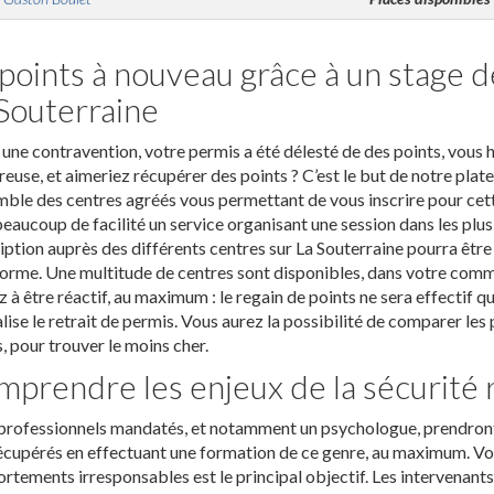
points à nouveau grâce à un stage d
Souterraine
une contravention, votre permis a été délesté de des points, vous 
reuse, et aimeriez récupérer des points ? C’est le but de notre pl
mble des centres agréés vous permettant de vous inscrire pour cett
eaucoup de facilité un service organisant une session dans les plus
ription auprès des différents centres sur La Souterraine pourra être
orme. Une multitude de centres sont disponibles, dans votre commu
 à être réactif, au maximum : le regain de points ne sera effectif qu
alise le retrait de permis. Vous aurez la possibilité de comparer les
, pour trouver le moins cher.
prendre les enjeux de la sécurité 
rofessionnels mandatés, et notamment un psychologue, prendront 
écupérés en effectuant une formation de ce genre, au maximum. Vou
tements irresponsables est le principal objectif. Les intervenant