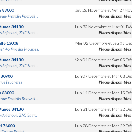
n
83000
Jeu 26 Novembre
et
Ven 27 No
nue Franklin Roosvelt...
Places disponibles
Aunes
34130
Lun 30 Novembre
et
Mar 01 Dé
 du fenouil, ZAC Saint...
Places disponibles
lle
13008
Mer 02 Décembre
et
Jeu 03 Dé
bel, 46 Rue des Mousses...
Places disponibles
Aunes
34130
Ven 04 Décembre
et
Sam 05 Dé
 du fenouil, ZAC Saint...
Places disponibles
30900
Lun 07 Décembre
et
Mar 08 Dé
nue Feuchères
Places disponibles
n
83000
Lun 14 Décembre
et
Mar 15 Dé
nue Franklin Roosvelt...
Places disponibles
Aunes
34130
Lun 21 Décembre
et
Mar 22 Dé
 du fenouil, ZAC Saint...
Places disponibles
N
76000
Lun 28 Décembre
et
Mar 29 Dé
 Gaston Boulet
Places disponibles