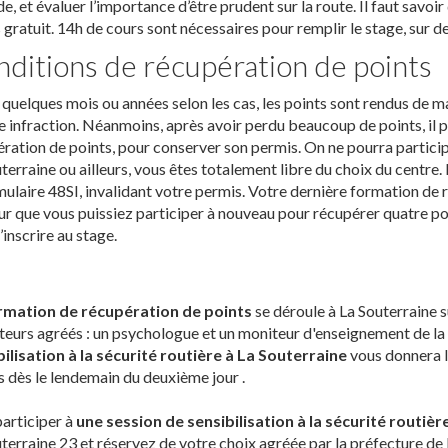
de, et évaluer l’importance d’être prudent sur la route. Il faut savoir
 gratuit. 14h de cours sont nécessaires pour remplir le stage, sur de
ditions de récupération de points
quelques mois ou années selon les cas, les points sont rendus de m
 infraction. Néanmoins, après avoir perdu beaucoup de points, il p
ration de points, pour conserver son permis. On ne pourra participe
terraine ou ailleurs, vous êtes totalement libre du choix du centre.
mulaire 48SI, invalidant votre permis. Votre dernière formation de
ur que vous puissiez participer à nouveau pour récupérer quatre po
’inscrire au stage.
rmation de récupération de points
se déroule à La Souterraine s
eurs agréés : un psychologue et un moniteur d'enseignement de la c
ilisation à la sécurité routière à La Souterraine
vous donnera la
 dès le lendemain du deuxième jour .
articiper à
une session de sensibilisation à la sécurité routièr
terraine 23 et réservez de votre choix agréée par la préfecture de 