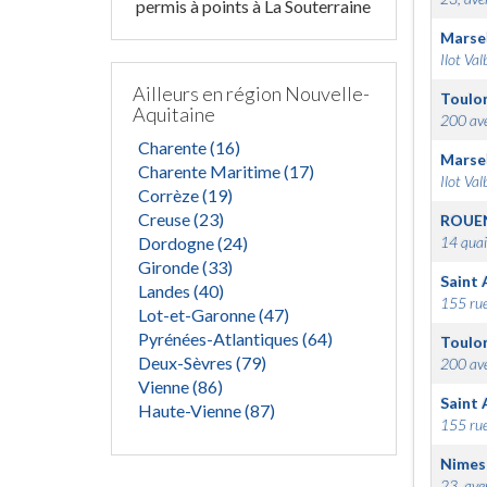
permis à points à La Souterraine
Marsei
Ilot Val
Ailleurs en région Nouvelle-
Toulo
Aquitaine
200 ave
Charente (16)
Marsei
Charente Maritime (17)
Ilot Val
Corrèze (19)
Creuse (23)
ROUE
Dordogne (24)
14 quai
Gironde (33)
Saint 
Landes (40)
155 rue
Lot-et-Garonne (47)
Pyrénées-Atlantiques (64)
Toulo
Deux-Sèvres (79)
200 ave
Vienne (86)
Saint 
Haute-Vienne (87)
155 rue
Nimes
23, ave