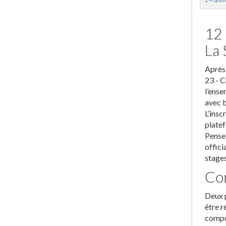
12 
La 
Après 
23 - C
l’ense
avec b
L’insc
platef
Pensez
offici
stages
Com
Deux p
être r
compor