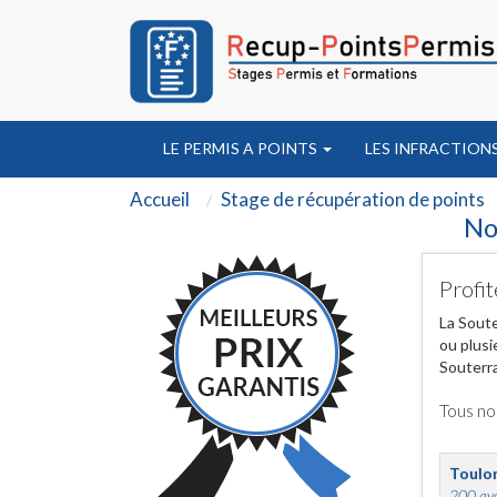
LE PERMIS A POINTS
LES INFRACTION
Accueil
Stage de récupération de points
No
Profit
La Soute
ou plusi
Souterra
Tous no
Toulo
200 ave