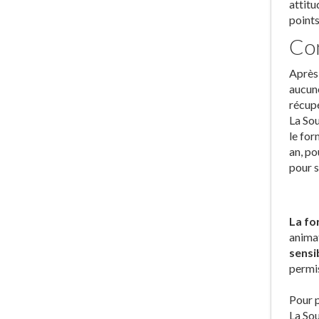
attitu
points
Con
Après 
aucune
récupé
La Sou
le for
an, po
pour s
La fo
animat
sensib
permis
Pour p
La Sou