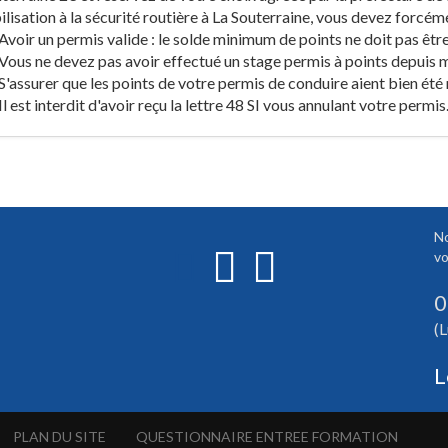
ilisation à la sécurité routière à La Souterraine, vous devez forcéme
Avoir un permis valide : le solde minimum de points ne doit pas être
Vous ne devez pas avoir effectué un stage permis à points depuis mo
S'assurer que les points de votre permis de conduire aient bien été r
Il est interdit d'avoir reçu la lettre 48 SI vous annulant votre permis
No
vo
0
(L
L
PLAN DU SITE
QUESTIONNAIRE ENTREE FORMATION