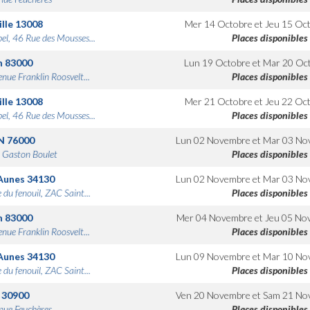
lle
13008
Mer 14 Octobre
et
Jeu 15 Oc
bel, 46 Rue des Mousses...
Places disponibles
n
83000
Lun 19 Octobre
et
Mar 20 Oc
nue Franklin Roosvelt...
Places disponibles
lle
13008
Mer 21 Octobre
et
Jeu 22 Oc
bel, 46 Rue des Mousses...
Places disponibles
N
76000
Lun 02 Novembre
et
Mar 03 No
 Gaston Boulet
Places disponibles
Aunes
34130
Lun 02 Novembre
et
Mar 03 No
 du fenouil, ZAC Saint...
Places disponibles
n
83000
Mer 04 Novembre
et
Jeu 05 No
nue Franklin Roosvelt...
Places disponibles
Aunes
34130
Lun 09 Novembre
et
Mar 10 No
 du fenouil, ZAC Saint...
Places disponibles
30900
Ven 20 Novembre
et
Sam 21 No
nue Feuchères
Places disponibles