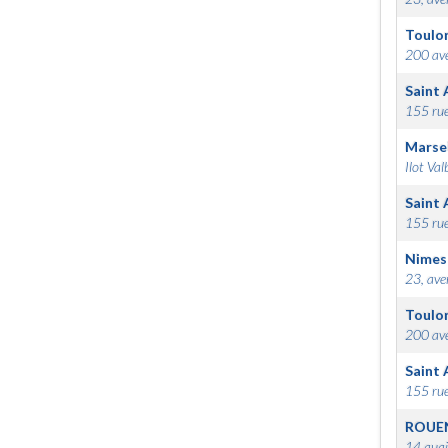
Toulo
200 ave
Saint 
155 rue
Marsei
Ilot Val
Saint 
155 rue
Nimes
23, ave
Toulo
200 ave
Saint 
155 rue
ROUE
14 quai