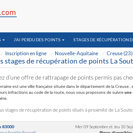
S
J'AI PERDU DES POINTS
STAGES DE RÉCUPÉRATION D
Inscription en ligne
Nouvelle-Aquitaine
Creuse (23)
s stages de récupération de points La Sou
ez d’une offre de rattrapage de points permis pas che
rraine est une ville française située dans le département de la Creuse ,
eurs infractions au code de la route, nous vous proposons de suivre
une 
ine.
us stages de récupération de points situés à proximité de La Soute
n
83000
Mer 09 Septembre
et
Jeu 10 Se
nue Franklin Roosvelt...
Places disponibles