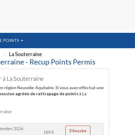
E POINTS
La Souterraine
terraine - Recup Points Permis
r à La Souterraine
 en région Nouvelle-Aquitaine. Si vous avez effectué une
session agréée de rattrapage de points
à La
rraine
ptembre 2026
S'inscrire
189
€