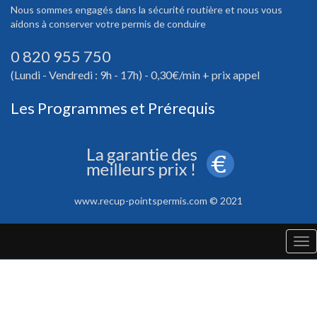
Nous sommes engagés dans la sécurité routière et nous vous
aidons à conserver votre permis de conduire
0 820 955 750
(Lundi - Vendredi : 9h - 17h) - 0,30€/min + prix appel
Les Programmes et Prérequis
www.recup-pointspermis.com © 2021
Tog
nav