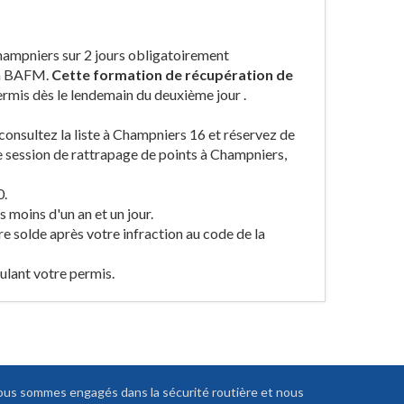
hampniers sur 2 jours obligatoirement
 un BAFM.
Cette formation de récupération de
rmis dès le lendemain du deuxième jour .
 consultez la liste à Champniers 16 et réservez de
ne session de rattrapage de points à Champniers,
0.
 moins d'un an et un jour.
re solde après votre infraction au code de la
ulant votre permis.
us sommes engagés dans la sécurité routière et nous