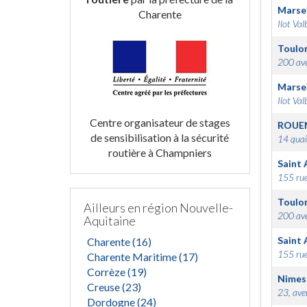
Marsei
Charente
Ilot Val
Toulo
200 ave
Marsei
Ilot Val
Centre organisateur de stages
ROUE
de sensibilisation à la sécurité
14 quai
routière à Champniers
Saint 
155 rue
Toulo
Ailleurs en région Nouvelle-
200 ave
Aquitaine
Saint 
Charente (16)
155 rue
Charente Maritime (17)
Corrèze (19)
Nimes
Creuse (23)
23, ave
Dordogne (24)