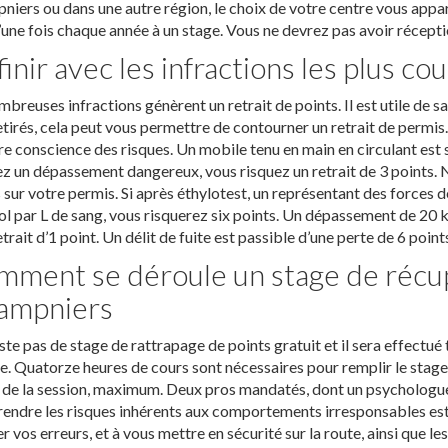
iers ou dans une autre région, le choix de votre centre vous appart
’une fois chaque année à un stage. Vous ne devrez pas avoir récepti
finir avec les infractions les plus co
breuses infractions génèrent un retrait de points. Il est utile de 
etirés, cela peut vous permettre de contourner un retrait de perm
e conscience des risques. Un mobile tenu en main en circulant est s
ez un dépassement dangereux, vous risquez un retrait de 3 points. 
 sur votre permis. Si après éthylotest, un représentant des forces 
ol par L de sang, vous risquerez six points. Un dépassement de 20 km
etrait d’1 point. Un délit de fuite est passible d’une perte de 6 point
ment se déroule un stage de récup
ampniers
xiste pas de stage de rattrapage de points gratuit et il sera effectu
te. Quatorze heures de cours sont nécessaires pour remplir le stage
e de la session, maximum. Deux pros mandatés, dont un psychologue,
ndre les risques inhérents aux comportements irresponsables est l
er vos erreurs, et à vous mettre en sécurité sur la route, ainsi que