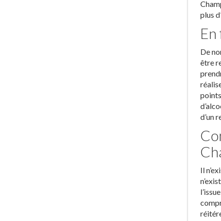
Champn
plus d
En 
De nom
être r
prendr
réalis
points
d’alco
d’un r
Com
Ch
Il n’e
n’exis
l’issu
compre
réitér