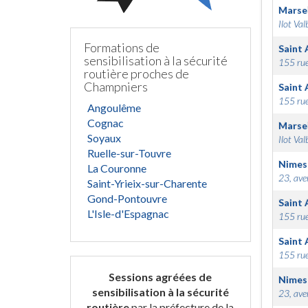
Marsei
Ilot Val
Formations de
Saint 
sensibilisation à la sécurité
155 rue
routière proches de
Champniers
Saint 
155 rue
Angoulême
Cognac
Marsei
Soyaux
Ilot Val
Ruelle-sur-Touvre
Nimes
La Couronne
23, ave
Saint-Yrieix-sur-Charente
Gond-Pontouvre
Saint 
L'Isle-d'Espagnac
155 rue
Saint 
155 rue
Sessions agréées de
Nimes
sensibilisation à la sécurité
23, ave
routière
par la préfecture de la