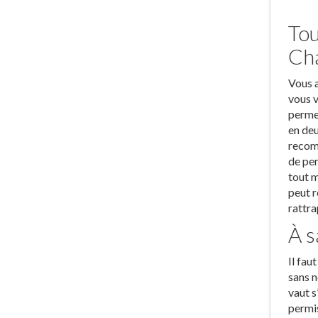
Tou
Ch
Vous a
vous v
permet
en deu
recomm
de per
tout m
peut r
rattra
À s
Il fau
sans n
vaut s
permis