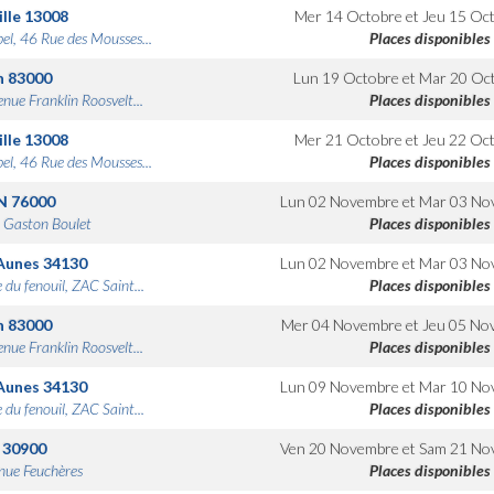
lle
13008
Mer 14 Octobre
et
Jeu 15 Oc
bel, 46 Rue des Mousses...
Places disponibles
n
83000
Lun 19 Octobre
et
Mar 20 Oc
nue Franklin Roosvelt...
Places disponibles
lle
13008
Mer 21 Octobre
et
Jeu 22 Oc
bel, 46 Rue des Mousses...
Places disponibles
N
76000
Lun 02 Novembre
et
Mar 03 No
 Gaston Boulet
Places disponibles
Aunes
34130
Lun 02 Novembre
et
Mar 03 No
 du fenouil, ZAC Saint...
Places disponibles
n
83000
Mer 04 Novembre
et
Jeu 05 No
nue Franklin Roosvelt...
Places disponibles
Aunes
34130
Lun 09 Novembre
et
Mar 10 No
 du fenouil, ZAC Saint...
Places disponibles
30900
Ven 20 Novembre
et
Sam 21 No
nue Feuchères
Places disponibles