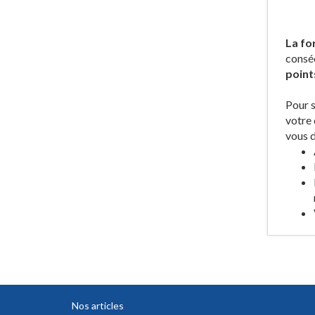
La fo
conséc
point
Pour s
votre 
vous d
Nos articles