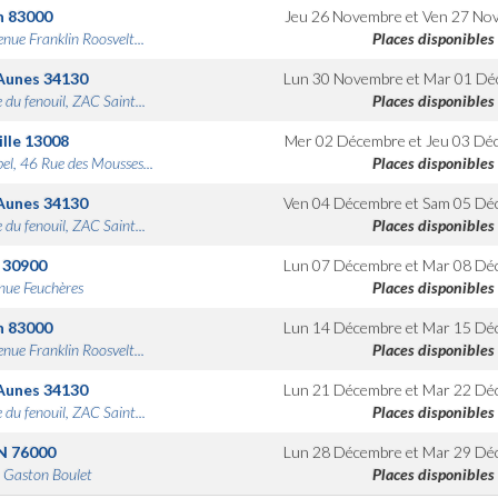
n
83000
Jeu 26 Novembre
et
Ven 27 No
nue Franklin Roosvelt...
Places disponibles
Aunes
34130
Lun 30 Novembre
et
Mar 01 Dé
 du fenouil, ZAC Saint...
Places disponibles
lle
13008
Mer 02 Décembre
et
Jeu 03 Dé
bel, 46 Rue des Mousses...
Places disponibles
Aunes
34130
Ven 04 Décembre
et
Sam 05 Dé
 du fenouil, ZAC Saint...
Places disponibles
30900
Lun 07 Décembre
et
Mar 08 Dé
nue Feuchères
Places disponibles
n
83000
Lun 14 Décembre
et
Mar 15 Dé
nue Franklin Roosvelt...
Places disponibles
Aunes
34130
Lun 21 Décembre
et
Mar 22 Dé
 du fenouil, ZAC Saint...
Places disponibles
N
76000
Lun 28 Décembre
et
Mar 29 Dé
 Gaston Boulet
Places disponibles