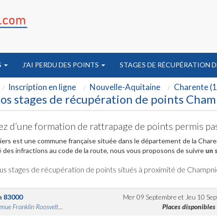
S
J'AI PERDU DES POINTS
STAGES DE RÉCUPÉRATION D
Inscription en ligne
Nouvelle-Aquitaine
Charente (1
os stages de récupération de points Cham
ez d’une formation de rattrapage de points permis p
rs est une commune française située dans le département de la Charent
 des infractions au code de la route, nous vous proposons de suivre
un 
us stages de récupération de points situés à proximité de Champni
n
83000
Mer 09 Septembre
et
Jeu 10 Se
nue Franklin Roosvelt...
Places disponibles