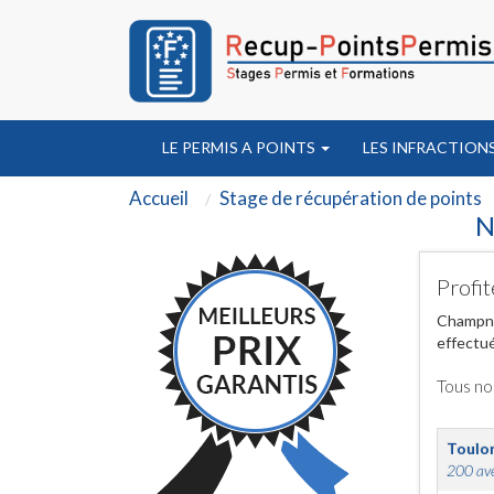
LE PERMIS A POINTS
LES INFRACTION
Accueil
Stage de récupération de points
N
Profit
Champnie
effectué
Tous no
Toulo
200 ave