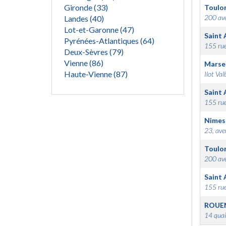
Gironde (33)
Toulo
200 ave
Landes (40)
Lot-et-Garonne (47)
Saint 
Pyrénées-Atlantiques (64)
155 rue
Deux-Sèvres (79)
Vienne (86)
Marsei
Haute-Vienne (87)
Ilot Val
Saint 
155 rue
Nimes
23, ave
Toulo
200 ave
Saint 
155 rue
ROUE
14 quai