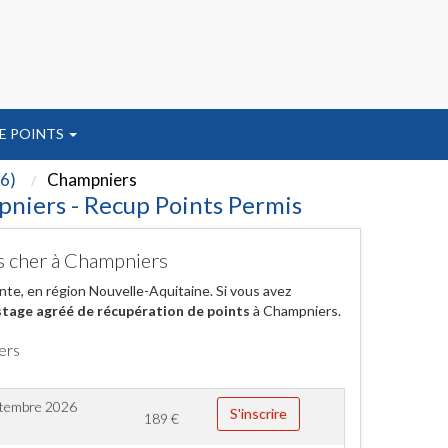
E POINTS
6)
Champniers
pniers - Recup Points Permis
as cher à Champniers
e, en région Nouvelle-Aquitaine. Si vous avez
stage agréé de récupération de points
à Champniers.
ers
ptembre 2026
S'inscrire
189
€