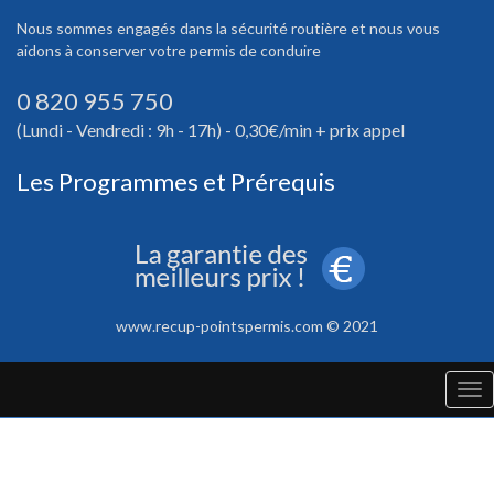
Nous sommes engagés dans la sécurité routière et nous vous
aidons à conserver votre permis de conduire
0 820 955 750
(Lundi - Vendredi : 9h - 17h) - 0,30€/min + prix appel
Les Programmes et Prérequis
www.recup-pointspermis.com © 2021
Tog
nav