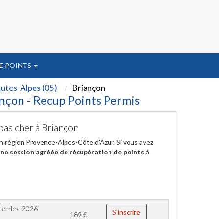
E POINTS
utes-Alpes (05)
Briançon
ançon - Recup Points Permis
pas cher à Briançon
en région Provence-Alpes-Côte d'Azur. Si vous avez
ne session agréée de récupération de points
à
ptembre 2026
S'inscrire
189
€