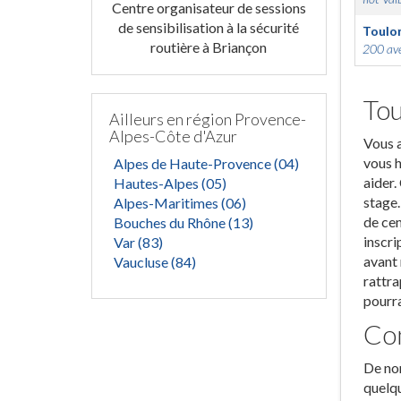
Centre organisateur de sessions
de sensibilisation à la sécurité
Toulo
routière à Briançon
200 ave
Tou
Ailleurs en région Provence-
Alpes-Côte d'Azur
Vous a
vous h
Alpes de Haute-Provence (04)
aider.
Hautes-Alpes (05)
stage.
Alpes-Maritimes (06)
de cen
Bouches du Rhône (13)
inscri
Var (83)
avant 
Vaucluse (84)
rattra
pourra
Com
De nom
quelqu