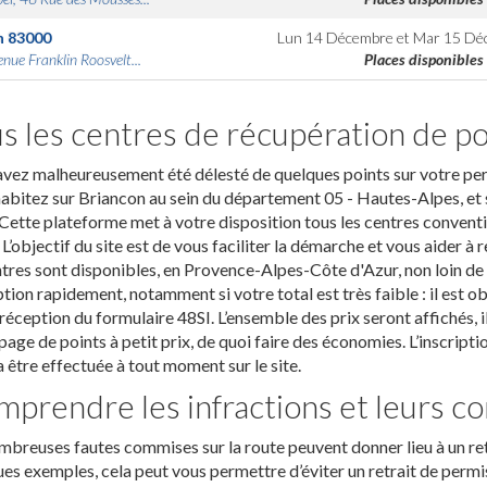
n
83000
Lun 14 Décembre
et
Mar 15 Dé
nue Franklin Roosvelt...
Places disponibles
s les centres de récupération de po
vez malheureusement été délesté de quelques points sur votre permi
abitez sur Briancon au sein du département 05 - Hautes-Alpes, et 
 Cette plateforme met à votre disposition tous les centres convent
 L’objectif du site est de vous faciliter la démarche et vous aider 
tres sont disponibles, en Provence-Alpes-Côte d'Azur, non loin de c
ption rapidement, notamment si votre total est très faible : il est 
réception du formulaire 48SI. L’ensemble des prix seront affichés, i
page de points à petit prix, de quoi faire des économies. L’inscript
 être effectuée à tout moment sur le site.
prendre les infractions et leurs 
breuses fautes commises sur la route peuvent donner lieu à un ret
es exemples, cela peut vous permettre d’éviter un retrait de permis.