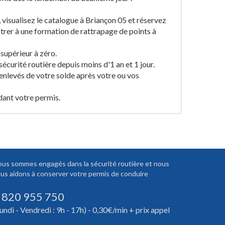
, visualisez le catalogue à Briançon 05 et réservez
trer à une formation de rattrapage de points à
 supérieur à zéro.
sécurité routière depuis moins d'1 an et 1 jour.
 enlevés de votre solde après votre ou vos
idant votre permis.
us sommes engagés dans la sécurité routière et nous
us aidons à conserver votre permis de conduire
 820 955 750
undi - Vendredi : 9h - 17h) - 0,30€/min + prix appel