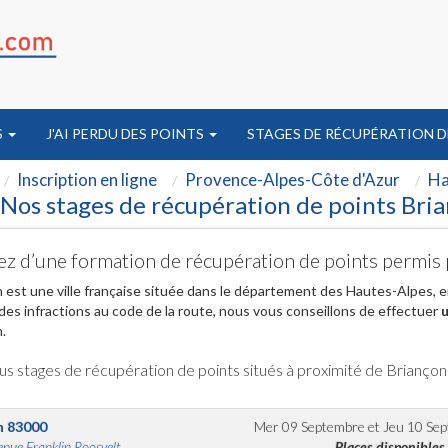
S
J'AI PERDU DES POINTS
STAGES DE RÉCUPÉRATION D
Inscription en ligne
Provence-Alpes-Côte d'Azur
Ha
Nos stages de récupération de points Bri
ez d’une formation de récupération de points permis 
 est une ville française située dans le département des Hautes-Alpes, 
es infractions au code de la route, nous vous conseillons de effectuer
u
.
us stages de récupération de points situés à proximité de Briançon
n
83000
Mer 09 Septembre
et
Jeu 10 Se
nue Franklin Roosvelt...
Places disponibles