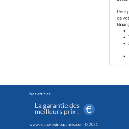
Pour p
de vot
Brianç
Nos articles
www.recup-pointspermis.com © 2021