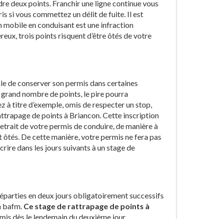
re deux points. Franchir une ligne continue vous
is si vous commettez un délit de fuite. Il est
 mobile en conduisant est une infraction
eux, trois points risquent d’être ôtés de votre
ible de conserver son permis dans certaines
n grand nombre de points, le pire pourra
ez à titre d’exemple, omis de respecter un stop,
ttrapage de points à Briancon. Cette inscription
etrait de votre permis de conduire, de manière à
t ôtés. De cette manière, votre permis ne fera pas
nscrire dans les jours suivants à un stage de
éparties en deux jours obligatoirement successifs
n bafm.
Ce stage de rattrapage de points à
rmis dès le lendemain du deuxième jour .