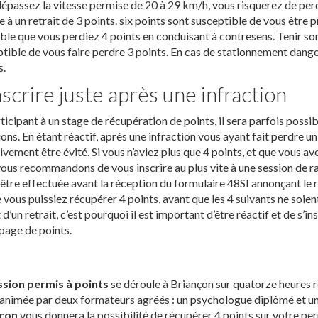
épassez la vitesse permise de 20 à 29 km/h, vous risquerez de perd
 à un retrait de 3 points. six points sont susceptible de vous être pr
le que vous perdiez 4 points en conduisant à contresens. Tenir son
tible de vous faire perdre 3 points. En cas de stationnement danger
s.
nscrire juste après une infraction
ticipant à un stage de récupération de points, il sera parfois poss
ions. En étant réactif, après une infraction vous ayant fait perdre u
ivement être évité. Si vous n’aviez plus que 4 points, et que vous av
ous recommandons de vous inscrire au plus vite à une session de ra
être effectuée avant la réception du formulaire 48SI annonçant le r
 vous puissiez récupérer 4 points, avant que les 4 suivants ne soien
t d’un retrait, c’est pourquoi il est important d’être réactif et de s’i
page de points.
ssion permis à points
se déroule à Briançon sur quatorze heures r
 animée par deux formateurs agréés : un psychologue diplômé et u
çon
vous donnera la possibilité de récupérer 4 points sur votre pe