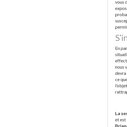
vous d
expose
probab
suscep
permi
S’i
En par
situat
effect
nous v
devra 
ce que
l’obje
rattra
La se
et est
Brian