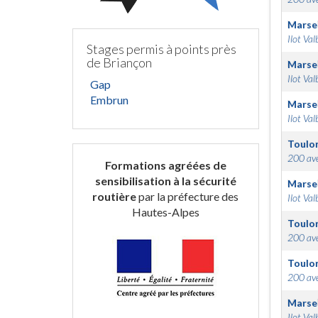
Marsei
Ilot Val
Stages permis à points près
de Briançon
Marsei
Ilot Val
Gap
Embrun
Marsei
Ilot Val
Toulo
200 ave
Formations agréées de
sensibilisation à la sécurité
Marsei
routière
par la préfecture des
Ilot Val
Hautes-Alpes
Toulo
200 ave
Toulo
200 ave
Marsei
Ilot Val