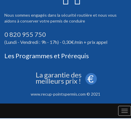
Nous sommes engagés dans la sécurité routière et nous vous
aidons à conserver votre permis de conduire
0 820 955 750
(Lundi - Vendredi : 9h - 17h) - 0,30€/min + prix appel
Les Programmes et Prérequis
www.recup-pointspermis.com © 2021
Tog
nav