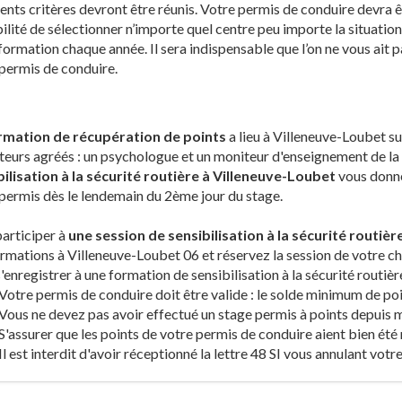
ents critères devront être réunis. Votre permis de conduire devra êt
ilité de sélectionner n’importe quel centre peu importe la situatio
formation chaque année. Il sera indispensable que l’on ne vous ait 
permis de conduire.
rmation de récupération de points
a lieu à Villeneuve-Loubet su
eurs agréés : un psychologue et un moniteur d'enseignement de la c
bilisation à la sécurité routière à Villeneuve-Loubet
vous donner
permis dès le lendemain du 2ème jour du stage.
articiper à
une session de sensibilisation à la sécurité routiè
rmations à Villeneuve-Loubet 06 et réservez la session de votre c
'enregistrer à une formation de sensibilisation à la sécurité routi
Votre permis de conduire doit être valide : le solde minimum de poin
Vous ne devez pas avoir effectué un stage permis à points depuis mo
S'assurer que les points de votre permis de conduire aient bien été r
Il est interdit d'avoir réceptionné la lettre 48 SI vous annulant votr