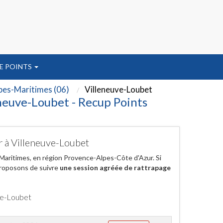
E POINTS
pes-Maritimes (06)
Villeneuve-Loubet
eneuve-Loubet - Recup Points
er à Villeneuve-Loubet
 Maritimes, en région Provence-Alpes-Côte d'Azur. Si
proposons de suivre
une session agréée de rattrapage
uve-Loubet