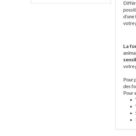
Différ
possib
d’une 
votre 
La fo
animat
sensi
votre 
Pour p
des fo
Pour s