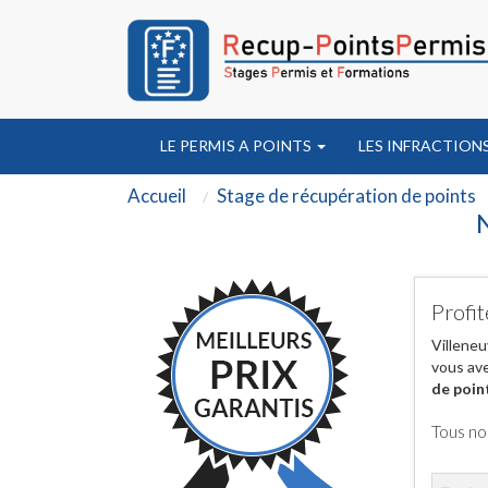
LE PERMIS A POINTS
LES INFRACTION
Accueil
Stage de récupération de points
N
Profit
Villeneu
vous ave
de poin
Tous no