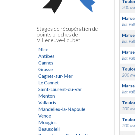
Toulo
200 ave
Marsei
Ilot Val
Stages de récupération de
points proches de
Marsei
Villeneuve-Loubet
Ilot Val
Nice
Marsei
Antibes
Ilot Val
Cannes
Grasse
Toulo
200 ave
Cagnes-sur-Mer
Le Cannet
Marsei
Saint-Laurent-du-Var
Ilot Val
Menton
Vallauris
Toulo
Mandelieu-la-Napoule
200 ave
Vence
Toulo
Mougins
200 ave
Beausoleil