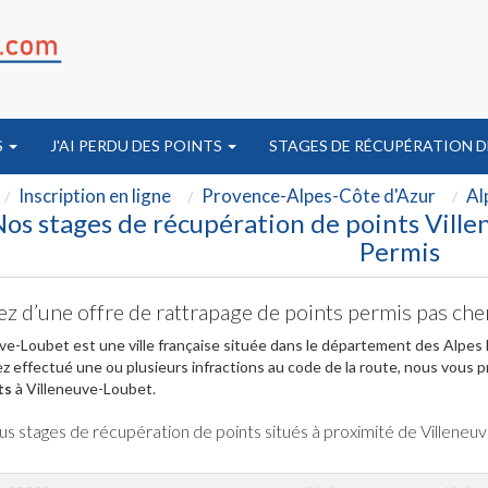
S
J'AI PERDU DES POINTS
STAGES DE RÉCUPÉRATION D
Inscription en ligne
Provence-Alpes-Côte d'Azur
Al
os stages de récupération de points Vill
Permis
ez d’une offre de rattrapage de points permis pas ch
ve-Loubet est une ville française située dans le département des Alpes
z effectué une ou plusieurs infractions au code de la route, nous vous 
ts
à Villeneuve-Loubet.
us stages de récupération de points situés à proximité de Villene