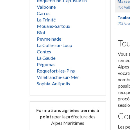
Roquebrune-Cap-Martin
Marsei
Valbonne
Ilot Val
Carros
Toulo
La Trinité
200 ave
Mouans-Sartoux
Biot
Peymeinade
Tou
La Colle-sur-Loup
Contes
Vous a
La Gaude
remédi
Pégomas
Alpes 
Roquefort-les-Pins
vocati
Villefranche-sur-Mer
nombre
Sophia-Antipolis
possib
récupé
procéd
sessio
Formations agréées permis à
Com
points
par la préfecture des
Alpes Maritimes
Les pe