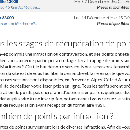
lle
13008
Mer 02 Décembre
et
Jeu 03 Dé
bel, 46 Rue des Mousses...
Places disponibles
n
83000
Lun 14 Décembre
et
Mar 15 Dé
nue Franklin Roosvelt...
Places disponibles
s les stages de récupération de poi
vez commis une infraction ou contravention, et des points ont été 
er, vous aimeriez participer à un stage de rattrapage de points su
Maritimes ? C’est le but de notre service. Nous recensons l’ensemb
on du site est de vous faciliter la démarche et faire en sorte que 
uses sessions sont disponibles, en Provence-Alpes-Côte d'Azur, n
ilité de réaliser votre inscription en ligne. Tous les tarifs seront 
ration de points pas chère, afin d’économiser parfois quelques d
er au plus vite à une inscription, notamment si vous risquez le retrai
n de récupération avant réception du formulaire 48SI.
bien de points par infraction ?
rtes de points surviennent lors de diverses infractions. Afin de vo