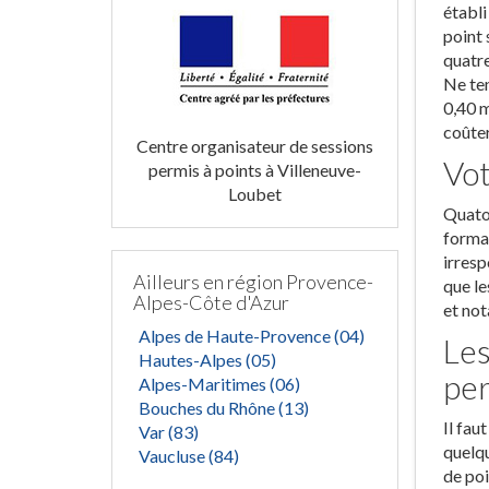
établi
point 
quatre
Ne ten
0,40 m
coûter
Centre organisateur de sessions
Vot
permis à points à Villeneuve-
Loubet
Quator
format
irresp
Ailleurs en région Provence-
que le
Alpes-Côte d'Azur
et not
Alpes de Haute-Provence (04)
Les
Hautes-Alpes (05)
pe
Alpes-Maritimes (06)
Bouches du Rhône (13)
Il fau
Var (83)
quelqu
Vaucluse (84)
de poi