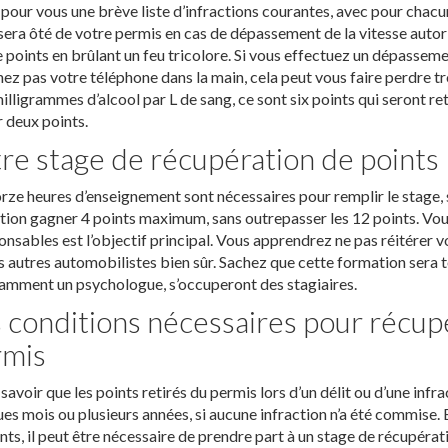
 pour vous une brève liste d’infractions courantes, avec pour chac
sera ôté de votre permis en cas de dépassement de la vitesse autor
 points en brûlant un feu tricolore. Si vous effectuez un dépasseme
ez pas votre téléphone dans la main, cela peut vous faire perdre tro
illigrammes d’alcool par L de sang, ce sont six points qui seront re
 deux points.
re stage de récupération de points
ze heures d’enseignement sont nécessaires pour remplir le stage, s
ion gagner 4 points maximum, sans outrepasser les 12 points. Vo
onsables est l’objectif principal. Vous apprendrez ne pas réitérer vo
s autres automobilistes bien sûr. Sachez que cette formation sera
amment un psychologue, s’occuperont des stagiaires.
 conditions nécessaires pour récupé
rmis
t savoir que les points retirés du permis lors d’un délit ou d’une in
es mois ou plusieurs années, si aucune infraction n’a été commise
nts, il peut être nécessaire de prendre part à un stage de récupéra