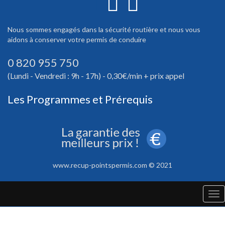
Nous sommes engagés dans la sécurité routière et nous vous
aidons à conserver votre permis de conduire
0 820 955 750
(Lundi - Vendredi : 9h - 17h) - 0,30€/min + prix appel
Les Programmes et Prérequis
www.recup-pointspermis.com © 2021
Tog
nav