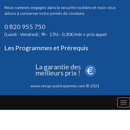
Nous sommes engagés dans la sécurité routière et nous vous
aidons à conserver votre permis de conduire
0 820 955 750
(Lundi - Vendredi : 9h - 17h) - 0,30€/min + prix appel
Les Programmes et Prérequis
www.recup-pointspermis.com © 2021
Tog
nav