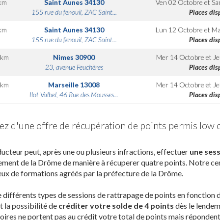
km
Saint Aunes
34130
Ven 02 Octobre
et
Sa
155 rue du fenouil, ZAC Saint...
Places dis
km
Saint Aunes
34130
Lun 12 Octobre
et
Ma
155 rue du fenouil, ZAC Saint...
Places dis
km
Nimes
30900
Mer 14 Octobre
et
Je
23, avenue Feuchères
Places dis
km
Marseille
13008
Mer 14 Octobre
et
Je
Ilot Valbel, 46 Rue des Mousses...
Places dis
tez d'une offre de récupération de points permis low
ucteur peut, après une ou plusieurs infractions, effectuer
une sess
ment de la Drôme de manière à récuperer quatre points. Notre cen
ieux de formations agréés par la préfecture de la Drôme.
te différents types de sessions de rattrapage de points en fonction 
 la possibilité de
créditer votre solde de 4 points
dès le lendem
oires ne portent pas au crédit votre total de points mais répondent 