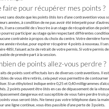
 faire pour récupérer mes points ?
vez sans doute que les points ôtés lors d’une contravention vous 
ieurs années, à condition de ne pas avoir été interpelé pour d’autre
ts, il sera conseillé de s’inscrire à un stage de récupération de poi
 pourrez participer au stage qu’en respectant différentes conditi
aucune contrainte à propos du choix du centre. Votre dernière for
une année révolue, pour espérer récupérer 4 points à nouveau. Il ser
ire 48SI, faisant acte de retrait de votre permis. Si votre permis de c
eable de prendre part à la session.
bien de points allez-vous perdre ?
raits de points sont effectués lors de diverses contraventions. Il 
ibles de vous être retirés, cela peut vous permettre de contourner u
liser. Si un éthylotest indique entre 0,25 et 0,40 milligrammes d’alc
hés. 2 points peuvent être ôtés en cas de dépassement de la vites
épassement dangereux est susceptible de vous faire perdre trois poi
points vous seront ôtés. Ne tenez pas votre téléphone dans la main, 
sur une ligne continue, vous êtes passible d’une perte de 3 points.