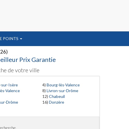
E POINTS
(26)
illeur Prix Garantie
he de votre ville
sur-Isère
4)
Bourg-lès-Valence
lès-Valence
8)
Livron-sur-Drôme
12)
Chabeuil
-sur-Drôme
16)
Donzère
recherche.