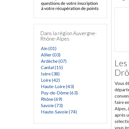
Dans la région Auvergne-
Rhône-Alpes
Ain (01)
Allier (03)
Les
Ardèche (07)
Cantal (15)
Dr
Isère (38)
Loire (42)
Vous êt
Haute-Loire (43)
départe
Puy-de-Dôme (63)
convent
Rhône (69)
faire e
Savoie (73)
Alpes, 
Haute-Savoie (74)
après u
sélecti
vous in