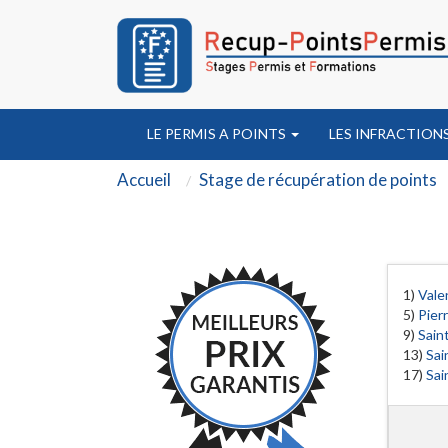
LE PERMIS A POINTS
LES INFRACTION
Accueil
Stage de récupération de points
1)
Vale
5)
Pier
9)
Sain
13)
Sai
17)
Sai