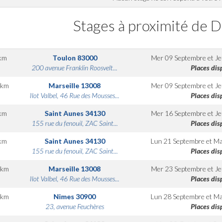
Stages à proximité de D
km
Toulon
83000
Mer 09 Septembre
et
Je
200 avenue Franklin Roosvelt...
Places dis
km
Marseille
13008
Mer 09 Septembre
et
Je
Ilot Valbel, 46 Rue des Mousses...
Places dis
km
Saint Aunes
34130
Mer 16 Septembre
et
Je
155 rue du fenouil, ZAC Saint...
Places dis
km
Saint Aunes
34130
Lun 21 Septembre
et
Ma
155 rue du fenouil, ZAC Saint...
Places dis
km
Marseille
13008
Mer 23 Septembre
et
Je
Ilot Valbel, 46 Rue des Mousses...
Places dis
km
Nimes
30900
Lun 28 Septembre
et
Ma
23, avenue Feuchères
Places dis