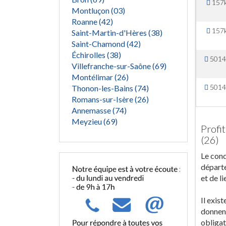
157
Montluçon (03)
Roanne (42)
157
Saint-Martin-d'Hères (38)
Saint-Chamond (42)
Échirolles (38)
5014
Villefranche-sur-Saône (69)
Montélimar (26)
5014
Thonon-les-Bains (74)
Romans-sur-Isère (26)
Annemasse (74)
Meyzieu (69)
Profi
(26)
Le cond
départe
et de l
Il exis
donnent
obligat