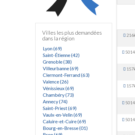
Villes les plus demandées
216
dans la région
Lyon (69)
5014
Saint-Étienne (42)
Grenoble (38)
Villeurbanne (69)
157
Clermont-Ferrand (63)
Valence (26)
157
Vénissieux (69)
Chambéry (73)
Annecy (74)
5014
Saint-Priest (69)
Vaulx-en-Velin (69)
5014
Caluire-et-Cuire (69)
Bourg-en-Bresse (01)
Bron (69)