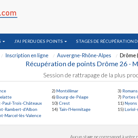
S
J'AI PERDU DES POINTS
STAGES DE RÉCUPÉRATION D
Inscription en ligne
Auvergne-Rhône-Alpes
Drôme 
Récupération de points Drôme 26 - Me
Session de rattrapage de la plus proc
nce
2)
Montélimar
3)
Romans-
relatte
6)
Bourg-de-Péage
7)
Portes-
t-Paul-Trois-Châteaux
10)
Crest
11)
Nyons
nt-Rambert-d'Albon
14)
Tain-l'Hermitage
15)
Loriol
nt-Marcel-lès-Valence
Aucun stage ne correspond à votre 