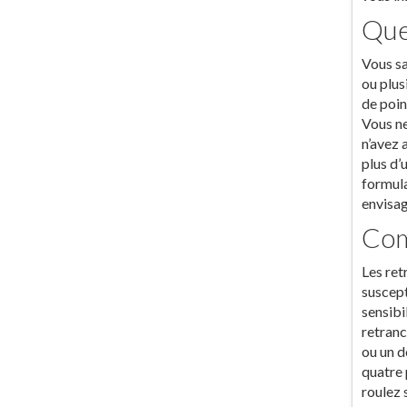
Que
Vous sa
ou plus
de poin
Vous ne
n’avez 
plus d’
formula
envisag
Com
Les ret
suscept
sensibi
retranc
ou un d
quatre 
roulez 