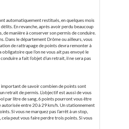
sont automatiquement restitués, en quelques mois
s délits. En revanche, après avoir perdu beaucoup
nts, de manière à conserver son permis de conduire.
ons. Dans le département Drôme ou ailleurs, vous
mation de rattrapage de points devra remonter à
a obligatoire que l’on ne vous ait pas envoyé le
onduire a fait l’objet d’un retrait, il ne sera pas
est important de savoir combien de points sont
n retrait de permis. L’objectif est aussi de vous
ool par litre de sang, 6 points pourront vous être
se autorisée entre 20 à 29 km/h. Un stationnement
nts. Si vous ne marquez pas l’arrêt à un stop,
cela peut vous faire perdre trois points. Si vous