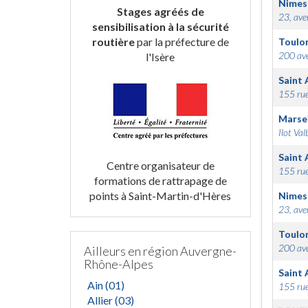
Nimes
Stages agréés de
23, ave
sensibilisation à la sécurité
routière
par la préfecture de
Toulo
200 ave
l'Isère
Saint 
155 rue
Marsei
Ilot Val
Saint 
Centre organisateur de
155 rue
formations de rattrapage de
points à Saint-Martin-d'Hères
Nimes
23, ave
Toulo
200 ave
Ailleurs en région Auvergne-
Rhône-Alpes
Saint 
Ain (01)
155 rue
Allier (03)