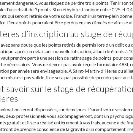
ement dangereux, vous risquez de perdre trois points. Tenir son té
le d’un retrait de 3 points. Si un éthylotest indique entre 0,25 et 0,
ints qui seront retirés de votre solde. Franchir un terre-plein donne 
re. Deux points pourraient être perdus en cas d’excès de vitesse al
tères d’inscription au stage de réc
avez sans doute que les points retirés du permis lors d’un délit ou d
tique, après un délai sans nouvelle infraction, allant de 6 mois à 10
vaut prendre part à une session de rattrapage de points, pour cons
he nécessaires. Vous ne devrez pas avoir reçu le formulaire 48SI, 
ption par année sera envisageable. À Saint-Martin-d'Heres ou ailleur
permis n’est pas valide, il ne sera pas possible de prendre part au st
t savoir sur le stage de récupératio
Heres
animation seront dispensées, sur deux jours. Durant votre session 
s, deux professionnels vous accompagneront, dont un psychologue
nts gratuit et il sera réalisé entièrement à vos frais, aucune aide f
tront de prendre conscience de la gravité d’un comportement irre