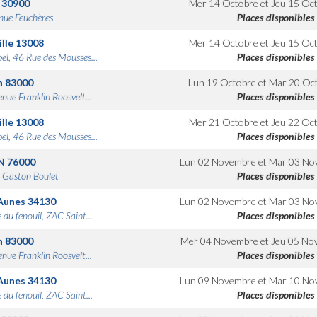
30900
Mer 14 Octobre
et
Jeu 15 Oc
nue Feuchères
Places disponibles
lle
13008
Mer 14 Octobre
et
Jeu 15 Oc
bel, 46 Rue des Mousses...
Places disponibles
n
83000
Lun 19 Octobre
et
Mar 20 Oc
nue Franklin Roosvelt...
Places disponibles
lle
13008
Mer 21 Octobre
et
Jeu 22 Oc
bel, 46 Rue des Mousses...
Places disponibles
N
76000
Lun 02 Novembre
et
Mar 03 No
 Gaston Boulet
Places disponibles
Aunes
34130
Lun 02 Novembre
et
Mar 03 No
 du fenouil, ZAC Saint...
Places disponibles
n
83000
Mer 04 Novembre
et
Jeu 05 No
nue Franklin Roosvelt...
Places disponibles
Aunes
34130
Lun 09 Novembre
et
Mar 10 No
 du fenouil, ZAC Saint...
Places disponibles