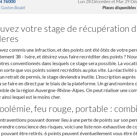
N
76000
Lun 28 Décembre
et
Mar 29 Dé
 Gaston Boulet
Places disponibles
uvez votre stage de récupération de
Heres
vez commis une infraction, et des points ont été ôtés de votre per
ement 38 - Isére, et désirez vous faire recréditer des points ? No
ntres conventionnés dans lesquels ce stage sera possible. La vocatio
en sorte que vos points soient recrédités au plus vite. La réactivité s
un retrait de permis, le stage deviendra inutile. L’inscription aup
 se faire en direct par le biais de la plateforme. Un grand nombre 
mble de la région Auvergne-Rhône-Alpes. On peut réaliser une comp
 ainsi lequel est le moins cher.
oolémie, feu rouge, portable : combi
ntraventions pouvant donner lieu à une perte de points sur son pe
prendre conscience des risques, voici une liste non-exhaustive de 
 pouvant être retirés. 6 points peuvent éventuellement vous être ôtés