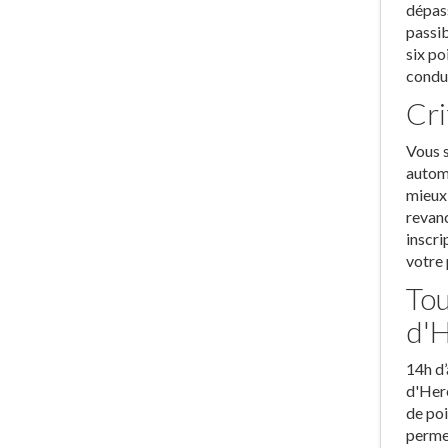
dépass
passib
six po
condui
Cri
Vous s
automa
mieux 
revanc
inscri
votre 
Tou
d'
14h d’
d'Here
de poi
permet