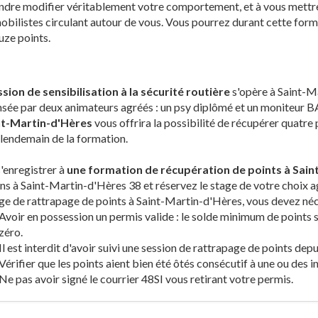
dre modifier véritablement votre comportement, et à vous mettre en
bilistes circulant autour de vous. Vous pourrez durant cette for
uze points.
sion de sensibilisation à la sécurité routière
s'opère à Saint-Ma
nsée par deux animateurs agréés : un psy diplômé et un moniteur
nt-Martin-d'Hères
vous offrira la possibilité de récupérer quatre 
 lendemain de la formation.
'enregistrer à
une formation de récupération de points à Sain
ns à Saint-Martin-d'Hères 38 et réservez le stage de votre choix agr
ge de rattrapage de points à Saint-Martin-d'Hères, vous devez né
Avoir en possession un permis valide : le solde minimum de points 
zéro.
Il est interdit d'avoir suivi une session de rattrapage de points dep
Vérifier que les points aient bien été ôtés consécutif à une ou des i
Ne pas avoir signé le courrier 48SI vous retirant votre permis.