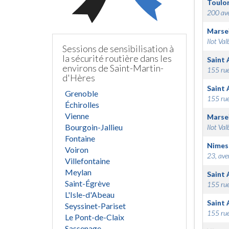
Toulo
200 ave
Marsei
Ilot Val
Sessions de sensibilisation à
la sécurité routière dans les
Saint 
environs de Saint-Martin-
155 rue
d'Hères
Saint 
Grenoble
155 rue
Échirolles
Vienne
Marsei
Bourgoin-Jallieu
Ilot Val
Fontaine
Nimes
Voiron
23, ave
Villefontaine
Meylan
Saint 
Saint-Égrève
155 rue
L'Isle-d'Abeau
Saint 
Seyssinet-Pariset
155 rue
Le Pont-de-Claix
Sassenage