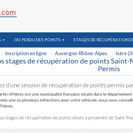
S
J'AI PERDU DES POINTS
STAGES DE RÉCUPÉRATION D
Inscription en ligne
Auvergne-Rhône-Alpes
Isère (3
s stages de récupération de points Saint-
Permis
ez d’une session de récupération de points permis pa
rtin-d'Hères est une municipalité française située dans le département
mis une ou plusieurs infractions avec votre véhicule, nous vous conseill
'Hères.
us stages de récupération de points situés à proximité de Saint-M