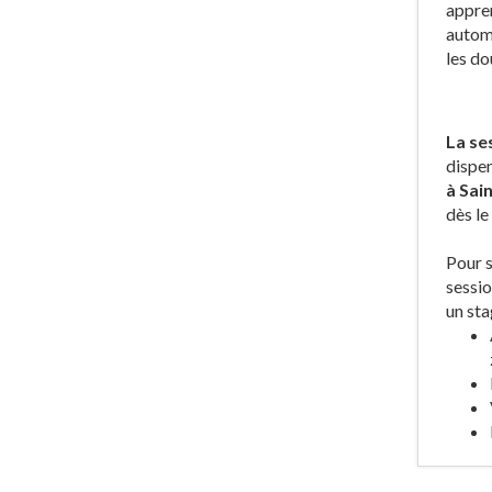
appren
automo
les do
La ses
dispe
à Sai
dès le
Pour s
sessio
un sta