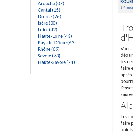
ROUE
Ardèche (07)
14 quai
Cantal (15)
Drôme (26)
Isère (38)
Tro
Loire (42)
d'
Haute-Loire (43)
Puy-de-Dôme (63)
Vous a
Rhône (69)
départ
Savoie (73)
les ce
Haute-Savoie (74)
faire 
après 
pourra
l’ense
saurez
Alc
Les co
faire 
points