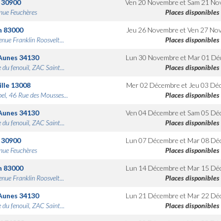
30900
Ven 20 Novembre
et
Sam 21 No
nue Feuchères
Places disponibles
n
83000
Jeu 26 Novembre
et
Ven 27 No
nue Franklin Roosvelt...
Places disponibles
Aunes
34130
Lun 30 Novembre
et
Mar 01 Dé
 du fenouil, ZAC Saint...
Places disponibles
lle
13008
Mer 02 Décembre
et
Jeu 03 Dé
bel, 46 Rue des Mousses...
Places disponibles
Aunes
34130
Ven 04 Décembre
et
Sam 05 Dé
 du fenouil, ZAC Saint...
Places disponibles
30900
Lun 07 Décembre
et
Mar 08 Dé
nue Feuchères
Places disponibles
n
83000
Lun 14 Décembre
et
Mar 15 Dé
nue Franklin Roosvelt...
Places disponibles
Aunes
34130
Lun 21 Décembre
et
Mar 22 Dé
 du fenouil, ZAC Saint...
Places disponibles