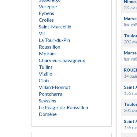
Nimes
Voreppe
23, ave
Eybens
Marsei
Crolles
Ilot Val
Saint-Marcellin
Vif
Toulo
La Tour-du-Pin
200 ave
Roussillon
Marsei
Moirans
Ilot Val
Charvieu-Chavagneux
Tullins
ROUE
Vizille
14 quai
Claix
Villard-Bonnot
Saint 
155 rue
Pontcharra
Seyssins
Toulo
Le Péage-de-Roussillon
200 ave
Domène
Saint 
155 rue