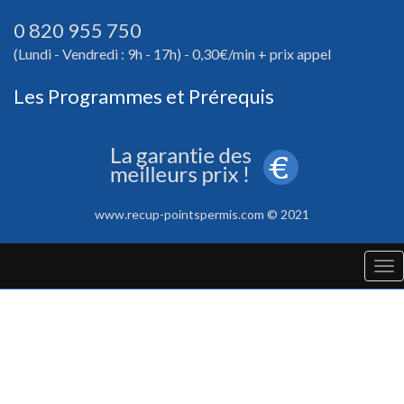
0 820 955 750
(Lundi - Vendredi : 9h - 17h) - 0,30€/min + prix appel
Les Programmes et Prérequis
www.recup-pointspermis.com © 2021
Tog
nav