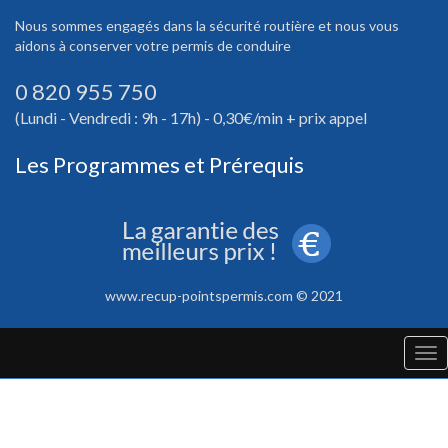
Nous sommes engagés dans la sécurité routière et nous vous
aidons à conserver votre permis de conduire
0 820 955 750
(Lundi - Vendredi : 9h - 17h) - 0,30€/min + prix appel
Les Programmes et Prérequis
www.recup-pointspermis.com © 2021
Tog
nav