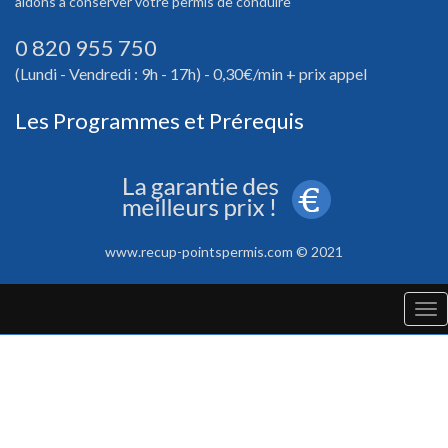
aidons à conserver votre permis de conduire
0 820 955 750
(Lundi - Vendredi : 9h - 17h) - 0,30€/min + prix appel
Les Programmes et Prérequis
www.recup-pointspermis.com © 2021
Tog
nav