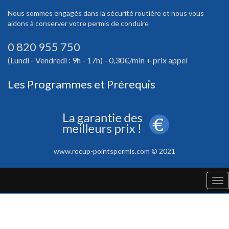
Nous sommes engagés dans la sécurité routière et nous vous
aidons à conserver votre permis de conduire
0 820 955 750
(Lundi - Vendredi : 9h - 17h) - 0,30€/min + prix appel
Les Programmes et Prérequis
www.recup-pointspermis.com © 2021
Tog
nav