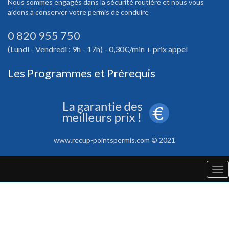
Nous sommes engagés dans la sécurité routière et nous vous
aidons à conserver votre permis de conduire
0 820 955 750
(Lundi - Vendredi : 9h - 17h) - 0,30€/min + prix appel
Les Programmes et Prérequis
www.recup-pointspermis.com © 2021
Tog
nav