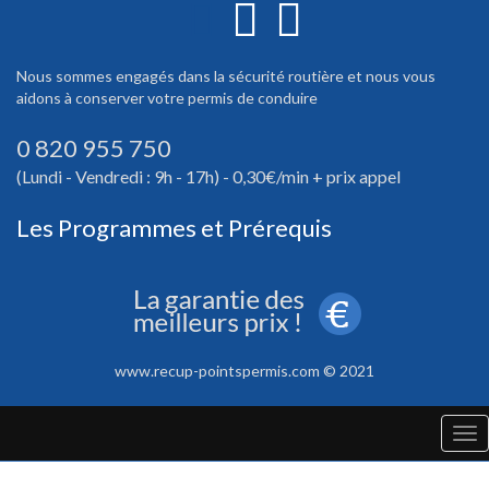
Nous sommes engagés dans la sécurité routière et nous vous
aidons à conserver votre permis de conduire
0 820 955 750
(Lundi - Vendredi : 9h - 17h) - 0,30€/min + prix appel
Les Programmes et Prérequis
www.recup-pointspermis.com © 2021
Tog
nav