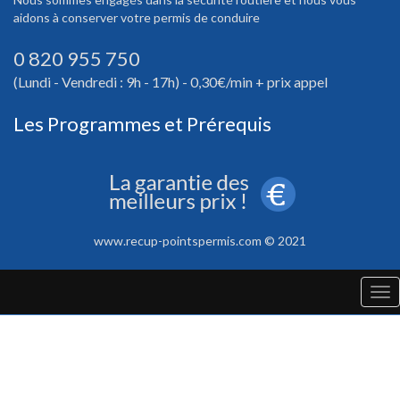
aidons à conserver votre permis de conduire
0 820 955 750
(Lundi - Vendredi : 9h - 17h) - 0,30€/min + prix appel
Les Programmes et Prérequis
www.recup-pointspermis.com © 2021
Tog
nav