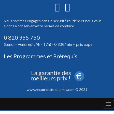
Nous sommes engagés dans la sécurité routière et nous vous
aidons à conserver votre permis de conduire
0 820 955 750
(Lundi - Vendredi : 9h - 17h) - 0,30€/min + prix appel
Les Programmes et Prérequis
www.recup-pointspermis.com © 2021
Tog
nav