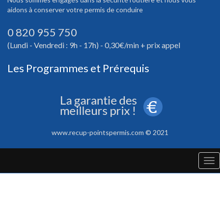
aidons à conserver votre permis de conduire
0 820 955 750
(Lundi - Vendredi : 9h - 17h) - 0,30€/min + prix appel
Les Programmes et Prérequis
www.recup-pointspermis.com © 2021
Tog
nav