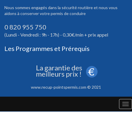
Nous sommes engagés dans la sécurité routière et nous vous
aidons à conserver votre permis de conduire
0 820 955 750
(Lundi - Vendredi : 9h - 17h) - 0,30€/min + prix appel
Les Programmes et Prérequis
www.recup-pointspermis.com © 2021
Tog
nav