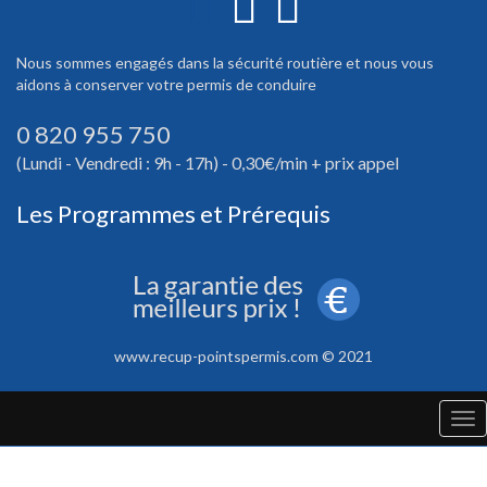
Nous sommes engagés dans la sécurité routière et nous vous
aidons à conserver votre permis de conduire
0 820 955 750
(Lundi - Vendredi : 9h - 17h) - 0,30€/min + prix appel
Les Programmes et Prérequis
www.recup-pointspermis.com © 2021
Tog
nav