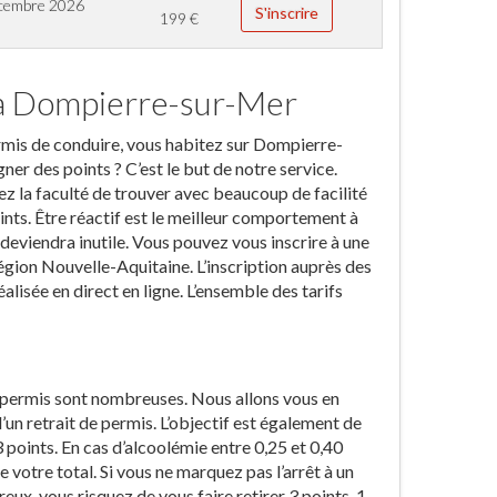
cembre 2026
S'inscrire
199
€
 à Dompierre-sur-Mer
permis de conduire, vous habitez sur Dompierre-
r des points ? C’est le but de notre service.
rez la faculté de trouver avec beaucoup de facilité
ints. Être réactif est le meilleur comportement à
e deviendra inutile. Vous pouvez vous inscrire à une
égion Nouvelle-Aquitaine. L’inscription auprès des
isée en direct en ligne. L’ensemble des tarifs
n permis sont nombreuses. Nous allons vous en
n retrait de permis. L’objectif est également de
3 points. En cas d’alcoolémie entre 0,25 et 0,40
e votre total. Si vous ne marquez pas l’arrêt à un
eux, vous risquez de vous faire retirer 3 points. 1