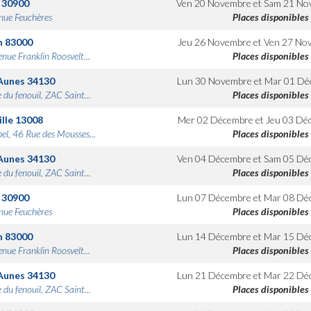
30900
Ven 20 Novembre
et
Sam 21 No
nue Feuchères
Places disponibles
n
83000
Jeu 26 Novembre
et
Ven 27 No
nue Franklin Roosvelt...
Places disponibles
Aunes
34130
Lun 30 Novembre
et
Mar 01 Dé
 du fenouil, ZAC Saint...
Places disponibles
lle
13008
Mer 02 Décembre
et
Jeu 03 Dé
bel, 46 Rue des Mousses...
Places disponibles
Aunes
34130
Ven 04 Décembre
et
Sam 05 Dé
 du fenouil, ZAC Saint...
Places disponibles
30900
Lun 07 Décembre
et
Mar 08 Dé
nue Feuchères
Places disponibles
n
83000
Lun 14 Décembre
et
Mar 15 Dé
nue Franklin Roosvelt...
Places disponibles
Aunes
34130
Lun 21 Décembre
et
Mar 22 Dé
 du fenouil, ZAC Saint...
Places disponibles