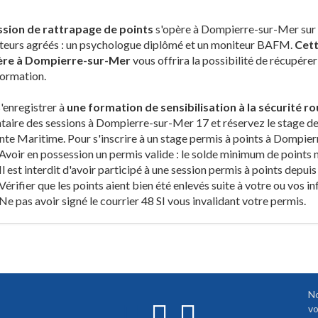
ssion de rattrapage de points
s'opère à Dompierre-sur-Mer sur d
teurs agréés : un psychologue diplômé et un moniteur BAFM.
Cett
ère à Dompierre-sur-Mer
vous offrira la possibilité de récupére
formation.
'enregistrer à
une formation de sensibilisation à la sécurité 
ntaire des sessions à Dompierre-sur-Mer 17 et réservez le stage de
te Maritime. Pour s'inscrire à un stage permis à points à Dompie
Avoir en possession un permis valide : le solde minimum de points n
Il est interdit d'avoir participé à une session permis à points depuis
Vérifier que les points aient bien été enlevés suite à votre ou vos in
Ne pas avoir signé le courrier 48 SI vous invalidant votre permis.
No
vo