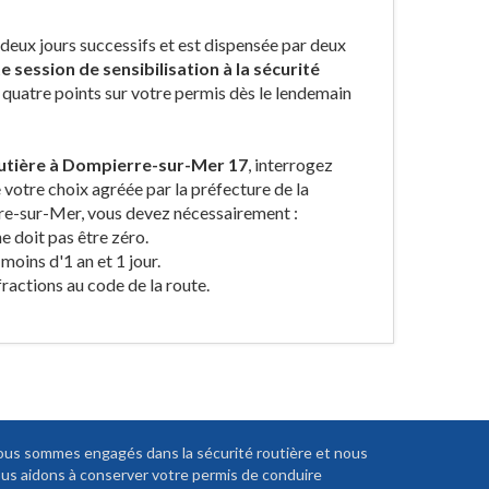
eux jours successifs et est dispensée par deux
e session de sensibilisation à la sécurité
r quatre points sur votre permis dès le lendemain
routière à Dompierre-sur-Mer 17
, interrogez
 votre choix agréée par la préfecture de la
rre-sur-Mer, vous devez nécessairement :
e doit pas être zéro.
 moins d'1 an et 1 jour.
fractions au code de la route.
us sommes engagés dans la sécurité routière et nous
us aidons à conserver votre permis de conduire