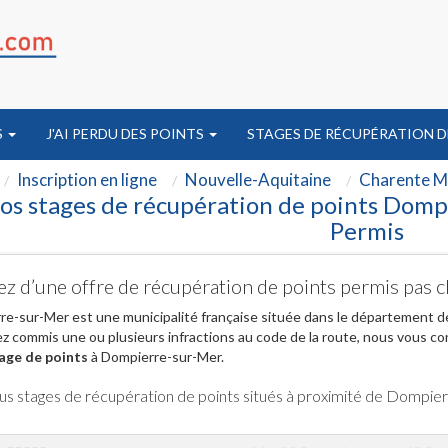
S
J'AI PERDU DES POINTS
STAGES DE RÉCUPÉRATION D
Inscription en ligne
Nouvelle-Aquitaine
Charente Ma
os stages de récupération de points Domp
Permis
ez d’une offre de récupération de points permis pas
e-sur-Mer est une municipalité française située dans le département de
z commis une ou plusieurs infractions au code de la route, nous vous co
age de points
à Dompierre-sur-Mer.
us stages de récupération de points situés à proximité de Dompie