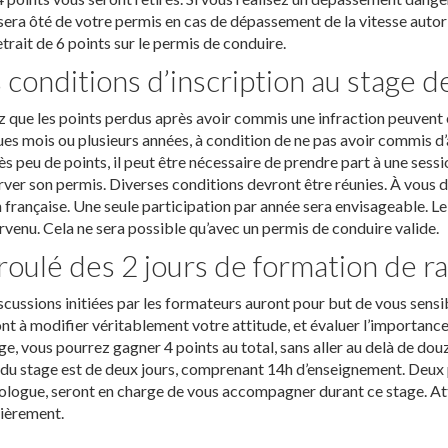
sera ôté de votre permis en cas de dépassement de la vitesse autoris
etrait de 6 points sur le permis de conduire.
 conditions d’inscription au stage d
 que les points perdus après avoir commis une infraction peuvent
es mois ou plusieurs années, à condition de ne pas avoir commis d’au
ès peu de points, il peut être nécessaire de prendre part à une sess
ver son permis. Diverses conditions devront être réunies. À vous d
 française. Une seule participation par année sera envisageable. Le
rvenu. Cela ne sera possible qu’avec un permis de conduire valide.
oulé des 2 jours de formation de ra
scussions initiées par les formateurs auront pour but de vous sensi
nt à modifier véritablement votre attitude, et évaluer l’importance
ge, vous pourrez gagner 4 points au total, sans aller au delà de dou
 du stage est de deux jours, comprenant 14h d’enseignement. Deux
logue, seront en charge de vous accompagner durant ce stage. Atte
ièrement.