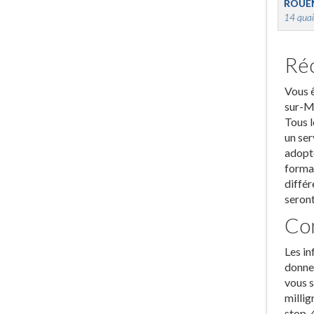
ROUE
14 quai
Réc
Vous ê
sur-Me
Tous l
un ser
adopte
format
différ
seront
Com
Les in
donner
vous s
millig
stop, 