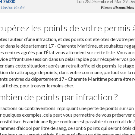
N
76000
Lun 28 Décembre
et
Mar 29 Dé
 Gaston Boulet
Places disponibles
upérez les points de votre permis
tes l’auteur d’une infraction, et des points ont été ôtés de votre 
r dans le département 17 - Charente Maritime, et souhaitez regagne
es centres agréés par l’État vous attendent sur cette liste. Vous au
vice offrant une session dans un délai rapide pour récupérer vos po
r dans cette situation : après un retrait officiel de permis, le stag
ion de rattrapage de points, dans votre commune, partout sur la r
ents centres du département 17 - Charente Maritime pourra être réal
 affichés, pour trouver le moins cher.
bien de points par infraction ?
fractions ou contraventions impliquant une perte de points sur so
 quelques exemples, cela peut vous permettre de vous préserver d’u
ensibiliser. Franchir une ligne continue est passible d’un retrait de 
rammes d’alcool par litre de sang, ce sont 6 points qui seront ôtés d
4 points vous seront retirés. Si vous réalisez un dépassement danger