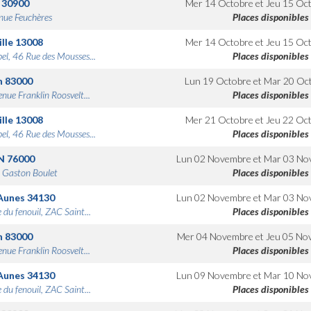
30900
Mer 14 Octobre
et
Jeu 15 Oc
nue Feuchères
Places disponibles
lle
13008
Mer 14 Octobre
et
Jeu 15 Oc
bel, 46 Rue des Mousses...
Places disponibles
n
83000
Lun 19 Octobre
et
Mar 20 Oc
nue Franklin Roosvelt...
Places disponibles
lle
13008
Mer 21 Octobre
et
Jeu 22 Oc
bel, 46 Rue des Mousses...
Places disponibles
N
76000
Lun 02 Novembre
et
Mar 03 No
 Gaston Boulet
Places disponibles
Aunes
34130
Lun 02 Novembre
et
Mar 03 No
 du fenouil, ZAC Saint...
Places disponibles
n
83000
Mer 04 Novembre
et
Jeu 05 No
nue Franklin Roosvelt...
Places disponibles
Aunes
34130
Lun 09 Novembre
et
Mar 10 No
 du fenouil, ZAC Saint...
Places disponibles