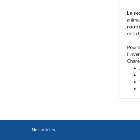
La se
anima
routi
de la 
Pour s
l'inve
Charen
Nos articles