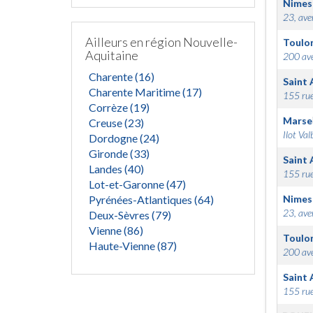
Nimes
23, ave
Ailleurs en région Nouvelle-
Toulo
Aquitaine
200 ave
Charente (16)
Saint 
Charente Maritime (17)
155 rue
Corrèze (19)
Marsei
Creuse (23)
Ilot Val
Dordogne (24)
Gironde (33)
Saint 
Landes (40)
155 rue
Lot-et-Garonne (47)
Pyrénées-Atlantiques (64)
Nimes
23, ave
Deux-Sèvres (79)
Vienne (86)
Toulo
Haute-Vienne (87)
200 ave
Saint 
155 rue