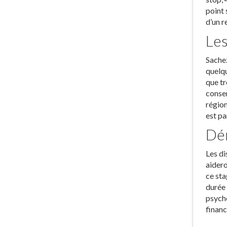
point 
d’un r
Les
Sachez
quelqu
que tr
conser
région
est pa
Dér
Les di
aidero
ce sta
durée
psycho
financ