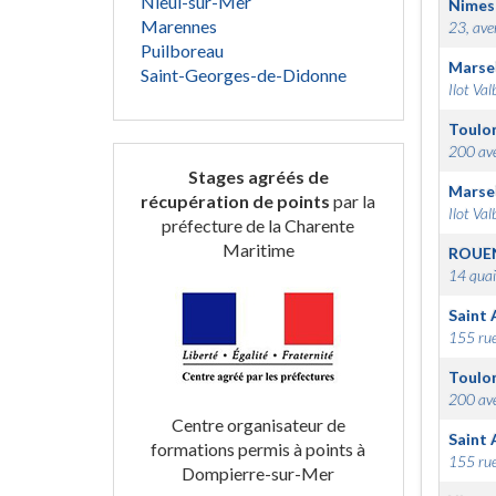
Nieul-sur-Mer
Nimes
Marennes
23, ave
Puilboreau
Marsei
Saint-Georges-de-Didonne
Ilot Val
Toulo
200 ave
Stages agréés de
Marsei
récupération de points
par la
Ilot Val
préfecture de la Charente
Maritime
ROUE
14 quai
Saint 
155 rue
Toulo
200 ave
Centre organisateur de
Saint 
formations permis à points à
155 rue
Dompierre-sur-Mer