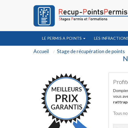
LE PERMIS A POINTS
LES INFRACTION
Accueil
Stage de récupération de points
N
Profit
Dompierr
vous ave
rattrap
Tous no