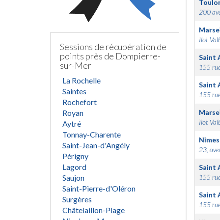
Toulo
200 ave
Marsei
Ilot Val
Sessions de récupération de
points près de Dompierre-
Saint 
sur-Mer
155 rue
La Rochelle
Saint 
Saintes
155 rue
Rochefort
Royan
Marsei
Ilot Val
Aytré
Tonnay-Charente
Nimes
Saint-Jean-d'Angély
23, ave
Périgny
Lagord
Saint 
Saujon
155 rue
Saint-Pierre-d'Oléron
Saint 
Surgères
155 rue
Châtelaillon-Plage