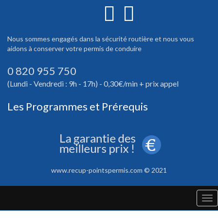
Nous sommes engagés dans la sécurité routière et nous vous
aidons à conserver votre permis de conduire
0 820 955 750
(Lundi - Vendredi : 9h - 17h) - 0,30€/min + prix appel
Les Programmes et Prérequis
www.recup-pointspermis.com © 2021
Tog
nav