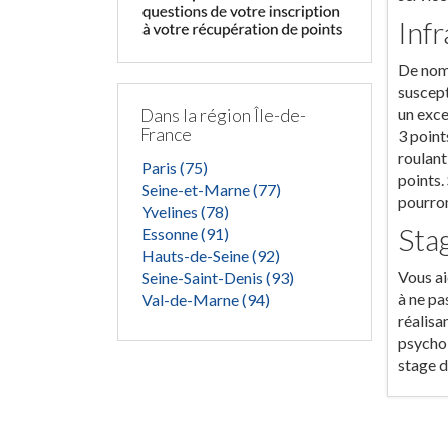
Inf
De nomb
suscept
Dans la région Île-de-
un exce
France
3 point
roulant
Paris (75)
points.
Seine-et-Marne (77)
pourron
Yvelines (78)
Sta
Essonne (91)
Hauts-de-Seine (92)
Vous ai
Seine-Saint-Denis (93)
à ne pa
Val-de-Marne (94)
réalisa
psychol
stage d