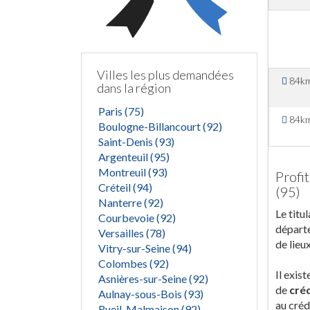
Villes les plus demandées
84k
dans la région
Paris (75)
84k
Boulogne-Billancourt (92)
Saint-Denis (93)
Argenteuil (95)
Montreuil (93)
Profi
Créteil (94)
(95)
Nanterre (92)
Le titu
Courbevoie (92)
départe
Versailles (78)
de lieu
Vitry-sur-Seine (94)
Colombes (92)
Il exis
Asnières-sur-Seine (92)
de
créd
Aulnay-sous-Bois (93)
au créd
Rueil-Malmaison (92)