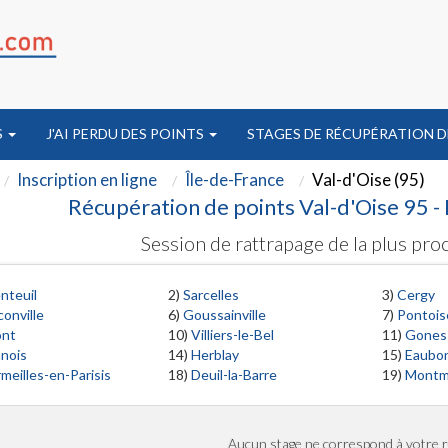
S
J'AI PERDU DES POINTS
STAGES DE RÉCUPÉRATION D
Inscription en ligne
Île-de-France
Val-d'Oise (95)
Récupération de points Val-d'Oise 95 - 
Session de rattrapage de la plus proc
nteuil
2)
Sarcelles
3)
Cergy
conville
6)
Goussainville
7)
Pontois
ont
10)
Villiers-le-Bel
11)
Gones
nois
14)
Herblay
15)
Eaubo
meilles-en-Parisis
18)
Deuil-la-Barre
19)
Montm
Aucun stage ne correspond à votre 