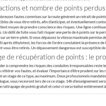
ractions et nombre de points perdus
reuses fautes commises sur la route génèrent un retrait de points. 
ibles de vous être retirés, afin d’anticiper, et éventuellement conto
llent moyen de prendre conscience des risques. Une ligne continue
s. Un délit de fuite vous fait risquer une perte de 6 points sur le p
 sur un terre-plein. Si vous dépassez la vitesse maximale permise 
 Si après éthylotest, les forces de l’ordre constatent la présence de 
t vous être retirés. Un dépassement dangereux est susceptible de v
ge de récupération de points : le p
der à comprendre les risques des conduites irresponsables reste le
s réitérer vos fautes, et évaluer l’importance d’être prudent sur les
nt un stage de ce type, au maximum. Deux professionnels mandatés, 
ogue, vous recevront lors de ce ce stage. 14h d’enseignement seront
e rattrapage de points gratuit et celui-ci sera réalisé entièrement à 