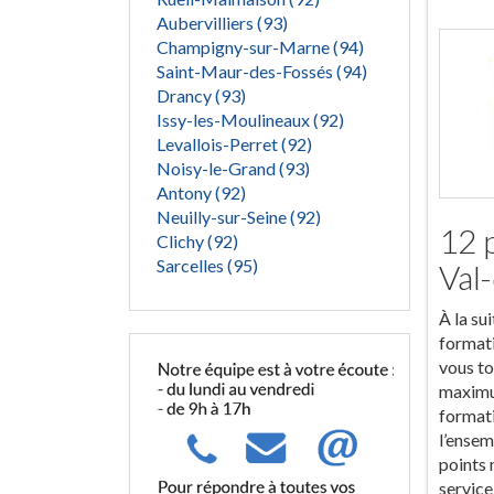
Aubervilliers (93)
Champigny-sur-Marne (94)
Saint-Maur-des-Fossés (94)
Drancy (93)
Issy-les-Moulineaux (92)
Levallois-Perret (92)
Noisy-le-Grand (93)
Antony (92)
Neuilly-sur-Seine (92)
12 
Clichy (92)
Sarcelles (95)
Val
À la su
formati
vous to
maximum
formati
l’ensem
points 
service