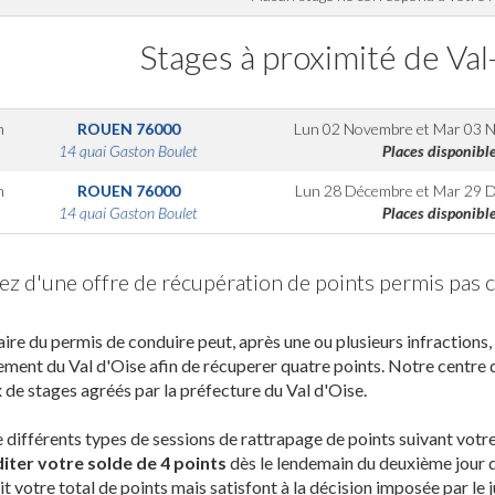
Stages à proximité de Val-
m
ROUEN
76000
Lun 02 Novembre
et
Mar 03 
14 quai Gaston Boulet
Places disponibl
m
ROUEN
76000
Lun 28 Décembre
et
Mar 29 
14 quai Gaston Boulet
Places disponibl
tez d'une offre de récupération de points permis pas 
laire du permis de conduire peut, après une ou plusieurs infractions
ment du Val d'Oise afin de récuperer quatre points. Notre centre d
x de stages agréés par la préfecture du Val d'Oise.
te différents types de sessions de rattrapage de points suivant vot
iter votre solde de 4 points
dès le lendemain du deuxième jour d
it votre total de points mais satisfont à la décision imposée par le 