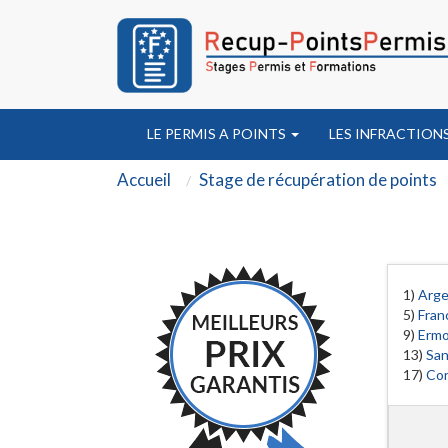
LE PERMIS A POINTS
LES INFRACTION
Accueil
Stage de récupération de points
1)
Arge
5)
Fran
9)
Erm
13)
San
17)
Cor