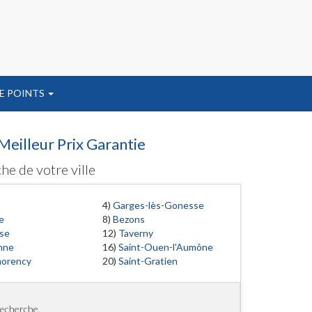
E POINTS
Meilleur Prix Garantie
he de votre ville
4)
Garges-lès-Gonesse
e
8)
Bezons
se
12)
Taverny
nne
16)
Saint-Ouen-l'Aumône
orency
20)
Saint-Gratien
recherche.