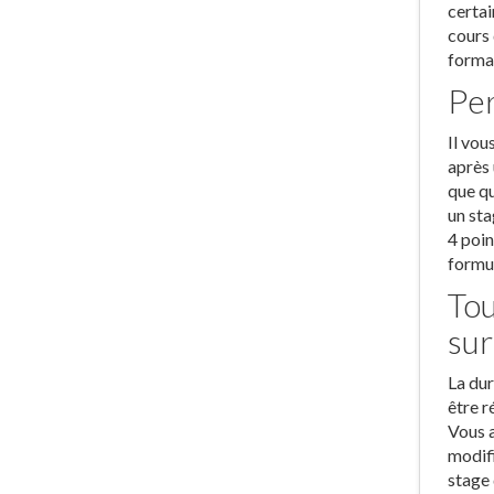
certai
cours 
format
Per
Il vou
après 
que qu
un sta
4 poin
formul
Tou
su
La dur
être r
Vous a
modifi
stage 