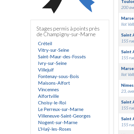
Toulo
200 ave
Marsei
Ilot Val
Stages permis à points près
de Champigny-sur-Marne
Saint 
155 rue
Créteil
Vitry-sur-Seine
Saint 
Saint-Maur-des-Fossés
155 rue
Ivry-sur-Seine
Marsei
Villejuif
Ilot Val
Fontenay-sous-Bois
Maisons-Alfort
Nimes
Vincennes
23, ave
Alfortville
Saint 
Choisy-le-Roi
155 rue
Le Perreux-sur-Marne
Villeneuve-Saint-Georges
Saint 
Nogent-sur-Marne
155 rue
L'Haÿ-les-Roses