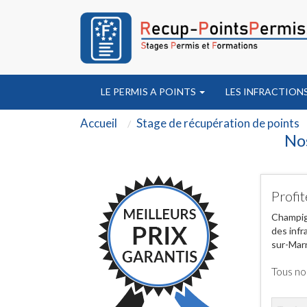
LE PERMIS A POINTS
LES INFRACTION
Accueil
Stage de récupération de points
No
Profi
Champign
des infr
sur-Mar
Tous no