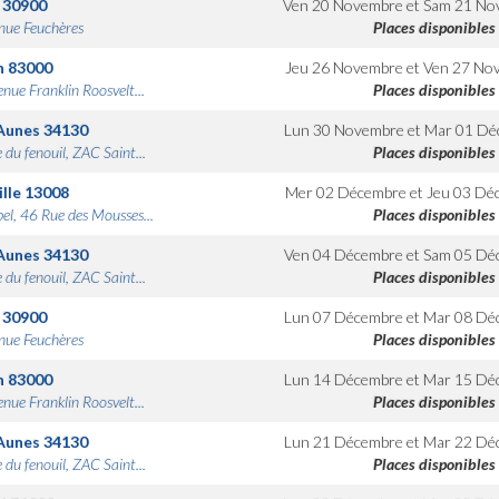
30900
Ven 20 Novembre
et
Sam 21 No
nue Feuchères
Places disponibles
n
83000
Jeu 26 Novembre
et
Ven 27 No
nue Franklin Roosvelt...
Places disponibles
Aunes
34130
Lun 30 Novembre
et
Mar 01 Dé
 du fenouil, ZAC Saint...
Places disponibles
lle
13008
Mer 02 Décembre
et
Jeu 03 Dé
bel, 46 Rue des Mousses...
Places disponibles
Aunes
34130
Ven 04 Décembre
et
Sam 05 Dé
 du fenouil, ZAC Saint...
Places disponibles
30900
Lun 07 Décembre
et
Mar 08 Dé
nue Feuchères
Places disponibles
n
83000
Lun 14 Décembre
et
Mar 15 Dé
nue Franklin Roosvelt...
Places disponibles
Aunes
34130
Lun 21 Décembre
et
Mar 22 Dé
 du fenouil, ZAC Saint...
Places disponibles