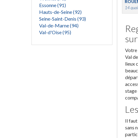
ROUE
Essonne (91)
14 quai
Hauts-de-Seine (92)
Seine-Saint-Denis (93)
Val-de-Marne (94)
Reg
Val-d'Oise (95)
su
Votre 
Val de
lieux 
beauco
départ
access
stage 
compar
Les
Il fau
sans n
partic