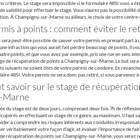
ns critères. Le stage sera impossible si le formulaire 48SI vous a é
de validité pour effectuer le stage. Vous n’aurez pas la possibilité 
ion. À Champigny-sur-Marne ou ailleurs, le choix de votre centre 
mis à points : comment éviter le ret
s sera peut-être possible de sauver votre permis en prenant part à u
une infraction qui vous aurait fait perdre beaucoup de points, il vous
atre points, et que vous avez par exemple, pris une rue en sens interd
ge de récupération de points à Champigny-sur-Marne. Le but sera d
ts suivants ne soient ôtés de votre permis de conduire. En revanche
aire 48SI. Votre permis ne sera donc pas retiré, si vous parvenez à 
t savoir sur le stage de récupérati
r-Marne
ée du stage est de deux jours, comprenant deux fois 7h de réflexion
écupérés en effectuant un stage de ce genre, au maximum. Il faut sa
ider à comprendre les risques inhérents aux conduites irresponsabl
er véritablement votre façon d’agir, et évaluer l’importance de fai
de récupération de points sur Champigny-sur-Marne, vous serez reç