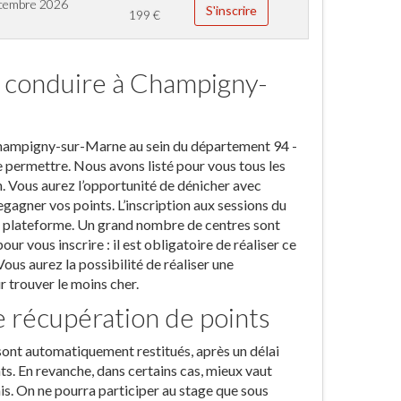
cembre 2026
S'inscrire
199
€
e conduire à Champigny-
r Champigny-sur-Marne au sein du département 94 -
e permettre. Nous avons listé pour vous tous les
n. Vous aurez l’opportunité de dénicher avec
agner vos points. L’inscription aux sessions du
la plateforme. Un grand nombre de centres sont
ur vous inscrire : il est obligatoire de réaliser ce
ous aurez la possibilité de réaliser une
 trouver le moins cher.
e récupération de points
 sont automatiquement restitués, après un délai
nts. En revanche, dans certains cas, mieux vaut
is. On ne pourra participer au stage que sous