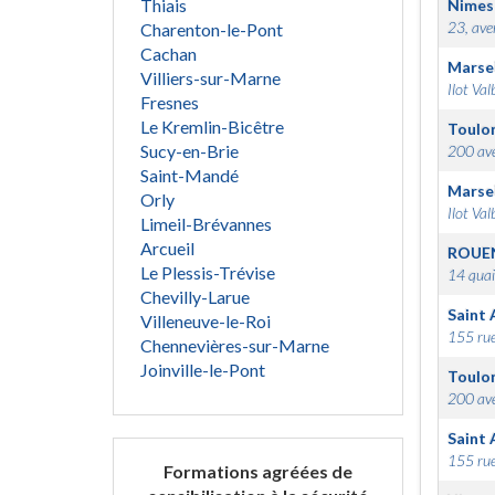
Thiais
Nimes
23, ave
Charenton-le-Pont
Cachan
Marsei
Villiers-sur-Marne
Ilot Val
Fresnes
Le Kremlin-Bicêtre
Toulo
Sucy-en-Brie
200 ave
Saint-Mandé
Marsei
Orly
Ilot Val
Limeil-Brévannes
Arcueil
ROUE
Le Plessis-Trévise
14 quai
Chevilly-Larue
Saint 
Villeneuve-le-Roi
155 rue
Chennevières-sur-Marne
Joinville-le-Pont
Toulo
200 ave
Saint 
155 rue
Formations agréées de