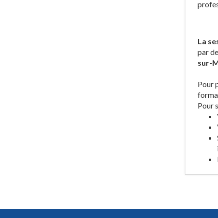
profes
La se
par de
sur-
Pour p
format
Pour s