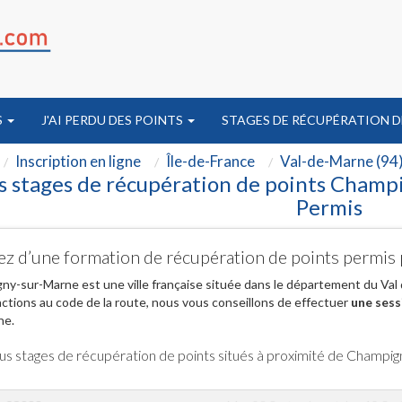
S
J'AI PERDU DES POINTS
STAGES DE RÉCUPÉRATION D
Inscription en ligne
Île-de-France
Val-de-Marne (94
s stages de récupération de points Champ
Permis
tez d’une formation de récupération de points permi
y-sur-Marne est une ville française située dans le département du Val 
actions au code de la route, nous vous conseillons de effectuer
une sess
ne.
us stages de récupération de points situés à proximité de Champi