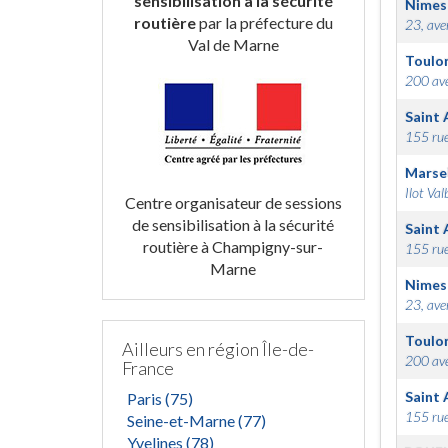
sensibilisation à la sécurité
Nimes
routière
par la préfecture du
23, ave
Val de Marne
Toulo
200 ave
Saint 
155 rue
Marsei
Ilot Val
Centre organisateur de sessions
de sensibilisation à la sécurité
Saint 
routière à Champigny-sur-
155 rue
Marne
Nimes
23, ave
Toulo
Ailleurs en région Île-de-
200 ave
France
Saint 
Paris (75)
155 rue
Seine-et-Marne (77)
Yvelines (78)