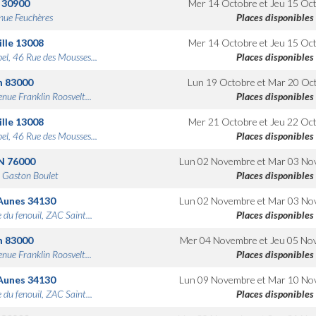
30900
Mer 14 Octobre
et
Jeu 15 Oc
nue Feuchères
Places disponibles
lle
13008
Mer 14 Octobre
et
Jeu 15 Oc
bel, 46 Rue des Mousses...
Places disponibles
n
83000
Lun 19 Octobre
et
Mar 20 Oc
nue Franklin Roosvelt...
Places disponibles
lle
13008
Mer 21 Octobre
et
Jeu 22 Oc
bel, 46 Rue des Mousses...
Places disponibles
N
76000
Lun 02 Novembre
et
Mar 03 No
 Gaston Boulet
Places disponibles
Aunes
34130
Lun 02 Novembre
et
Mar 03 No
 du fenouil, ZAC Saint...
Places disponibles
n
83000
Mer 04 Novembre
et
Jeu 05 No
nue Franklin Roosvelt...
Places disponibles
Aunes
34130
Lun 09 Novembre
et
Mar 10 No
 du fenouil, ZAC Saint...
Places disponibles