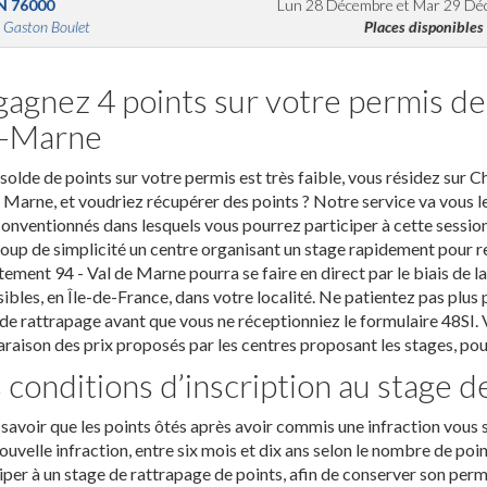
N
76000
Lun 28 Décembre
et
Mar 29 Dé
 Gaston Boulet
Places disponibles
agnez 4 points sur votre permis d
r-Marne
solde de points sur votre permis est très faible, vous résidez su
 Marne, et voudriez récupérer des points ? Notre service va vous l
conventionnés dans lesquels vous pourrez participer à cette sessio
up de simplicité un centre organisant un stage rapidement pour reg
ement 94 - Val de Marne pourra se faire en direct par le biais de 
ibles, en Île-de-France, dans votre localité. Ne patientez pas plus po
de rattrapage avant que vous ne réceptionniez le formulaire 48SI. V
aison des prix proposés par les centres proposant les stages, pour
 conditions d’inscription au stage d
t savoir que les points ôtés après avoir commis une infraction vous
ouvelle infraction, entre six mois et dix ans selon le nombre de poi
iper à un stage de rattrapage de points, afin de conserver son perm