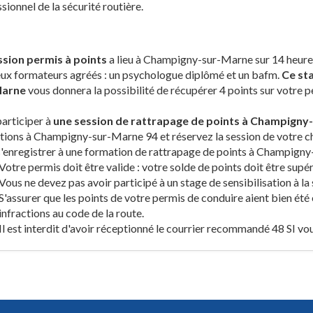
sionnel de la sécurité routière.
ssion permis à points
a lieu à Champigny-sur-Marne sur 14 heures 
ux formateurs agréés : un psychologue diplômé et un bafm.
Ce st
Marne
vous donnera la possibilité de récupérer 4 points sur votre 
articiper à
une session de rattrapage de points à Champigny
ions à Champigny-sur-Marne 94 et réservez la session de votre ch
'enregistrer à une formation de rattrapage de points à Champign
Votre permis doit être valide : votre solde de points doit être supér
Vous ne devez pas avoir participé à un stage de sensibilisation à la 
S'assurer que les points de votre permis de conduire aient bien été
infractions au code de la route.
Il est interdit d'avoir réceptionné le courrier recommandé 48 SI vo