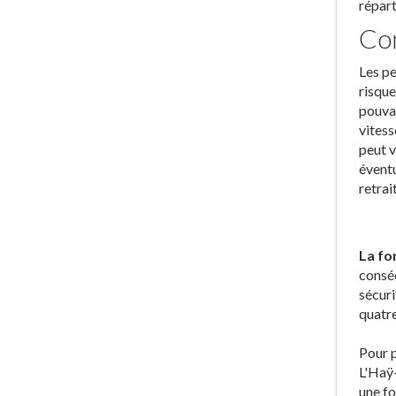
répart
Con
Les pe
risque
pouvan
vitess
peut v
éventu
retrai
La fo
conséc
sécuri
quatre
Pour p
L'Haÿ-
une fo