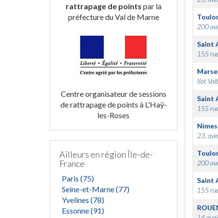
rattrapage de points
par la
préfecture du Val de Marne
Toulo
200 ave
Saint 
155 rue
Marsei
Ilot Val
Centre organisateur de sessions
Saint 
de rattrapage de points à L'Haÿ-
155 rue
les-Roses
Nimes
23, ave
Ailleurs en région Île-de-
Toulo
France
200 ave
Paris (75)
Saint 
Seine-et-Marne (77)
155 rue
Yvelines (78)
ROUE
Essonne (91)
14 quai