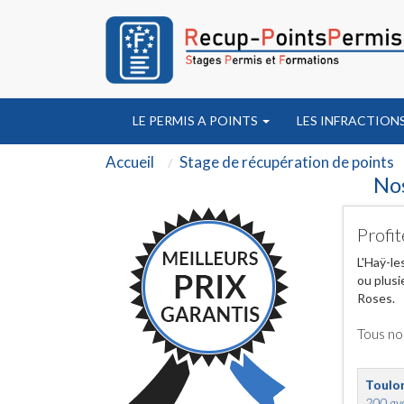
LE PERMIS A POINTS
LES INFRACTION
Accueil
Stage de récupération de points
Nos
Profit
L'Haÿ-le
ou plusi
Roses.
Tous no
Toulo
200 ave