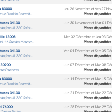
n
83000
Jeu 26 Novembre
et
Ven 27 No
nue Franklin Roosvelt...
Places disponibles
Aunes
34130
Lun 30 Novembre
et
Mar 01 Dé
 du fenouil, ZAC Saint...
Places disponibles
lle
13008
Mer 02 Décembre
et
Jeu 03 Dé
bel, 46 Rue des Mousses...
Places disponibles
Aunes
34130
Ven 04 Décembre
et
Sam 05 Dé
 du fenouil, ZAC Saint...
Places disponibles
30900
Lun 07 Décembre
et
Mar 08 Dé
nue Feuchères
Places disponibles
n
83000
Lun 14 Décembre
et
Mar 15 Dé
nue Franklin Roosvelt...
Places disponibles
Aunes
34130
Lun 21 Décembre
et
Mar 22 Dé
 du fenouil, ZAC Saint...
Places disponibles
N
76000
Lun 28 Décembre
et
Mar 29 Dé
 Gaston Boulet
Places disponibles