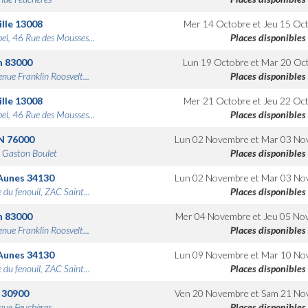
lle
13008
Mer 14 Octobre
et
Jeu 15 Oc
bel, 46 Rue des Mousses...
Places disponibles
n
83000
Lun 19 Octobre
et
Mar 20 Oc
nue Franklin Roosvelt...
Places disponibles
lle
13008
Mer 21 Octobre
et
Jeu 22 Oc
bel, 46 Rue des Mousses...
Places disponibles
N
76000
Lun 02 Novembre
et
Mar 03 No
 Gaston Boulet
Places disponibles
Aunes
34130
Lun 02 Novembre
et
Mar 03 No
 du fenouil, ZAC Saint...
Places disponibles
n
83000
Mer 04 Novembre
et
Jeu 05 No
nue Franklin Roosvelt...
Places disponibles
Aunes
34130
Lun 09 Novembre
et
Mar 10 No
 du fenouil, ZAC Saint...
Places disponibles
30900
Ven 20 Novembre
et
Sam 21 No
nue Feuchères
Places disponibles