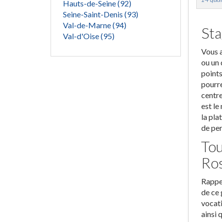
Hauts-de-Seine (92)
Seine-Saint-Denis (93)
Val-de-Marne (94)
Sta
Val-d'Oise (95)
Vous a
ou un 
points
pourre
centre
est le
la pla
de per
Tou
Ro
Rappel
de ce 
vocati
ainsi 