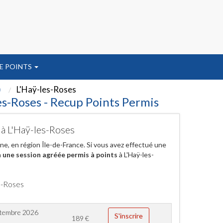
E POINTS
)
L'Haÿ-les-Roses
es-Roses - Recup Points Permis
 à L'Haÿ-les-Roses
ne, en région Île-de-France. Si vous avez effectué une
à
une session agréée permis à points
à L'Haÿ-les-
s-Roses
ptembre 2026
S'inscrire
189
€