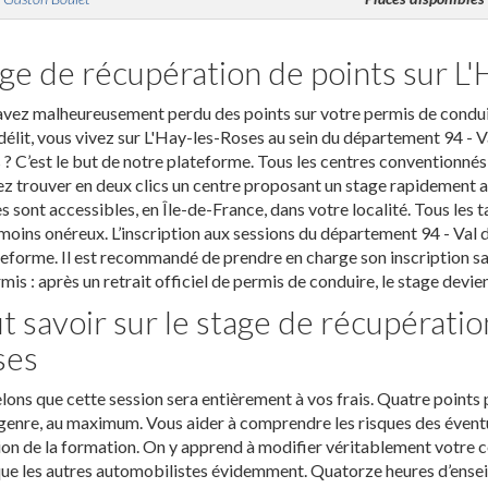
ge de récupération de points sur L
vez malheureusement perdu des points sur votre permis de conduire
délit, vous vivez sur L'Hay-les-Roses au sein du département 94 - V
 ? C’est le but de notre plateforme. Tous les centres conventionnés 
z trouver en deux clics un centre proposant un stage rapidement 
s sont accessibles, en Île-de-France, dans votre localité. Tous les t
 moins onéreux. L’inscription aux sessions du département 94 - Val d
teforme. Il est recommandé de prendre en charge son inscription sa
mis : après un retrait officiel de permis de conduire, le stage devien
t savoir sur le stage de récupératio
ses
ons que cette session sera entièrement à vos frais. Quatre points 
genre, au maximum. Vous aider à comprendre les risques des éventu
on de la formation. On y apprend à modifier véritablement votre c
que les autres automobilistes évidemment. Quatorze heures d’ensei