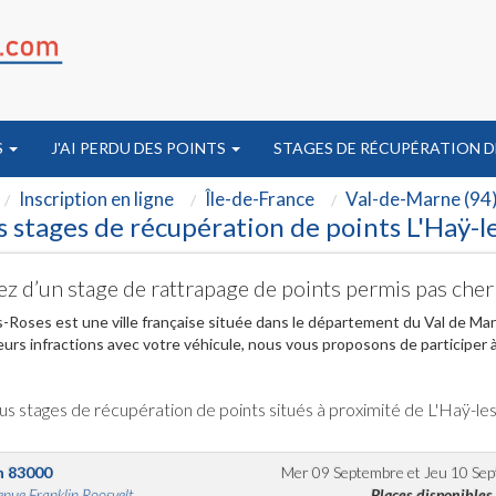
S
J'AI PERDU DES POINTS
STAGES DE RÉCUPÉRATION D
Inscription en ligne
Île-de-France
Val-de-Marne (94
 stages de récupération de points L'Haÿ-l
ez d’un stage de rattrapage de points permis pas cher
s-Roses est une ville française située dans le département du Val de Mar
eurs infractions avec votre véhicule, nous vous proposons de participer 
us stages de récupération de points situés à proximité de L'Haÿ-le
n
83000
Mer 09 Septembre
et
Jeu 10 Se
nue Franklin Roosvelt...
Places disponibles