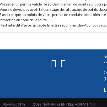
Posséder un permis valide : le solde minimum de points sur votre pe
Vous ne devez pas avoir fait un stage de rattrapage de points depu
S'assurer que les points de votre permis de conduire aient bien été
infraction au code de la route.
Il est interdit d'avoir accepté la lettre recommandée 48SI vous su
No
vo
0
(L
L
PLAN DU SITE
QUESTIONNAIRE ENTREE FORMATION