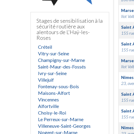
Marsei
Ilot Val
Stages de sensibilisation à la
sécurité routière aux
Saint 
alentours de L'Haÿ-les-
155 rue
Roses
Saint 
Créteil
155 rue
Vitry-sur-Seine
Champigny-sur-Marne
Marsei
Saint-Maur-des-Fossés
Ilot Val
Ivry-sur-Seine
Nimes
Villejuif
23, ave
Fontenay-sous-Bois
Maisons-Alfort
Saint 
Vincennes
155 rue
Alfortville
Saint 
Choisy-le-Roi
155 rue
Le Perreux-sur-Marne
Villeneuve-Saint-Georges
Nimes
Nogent-sur-Marne
23, ave