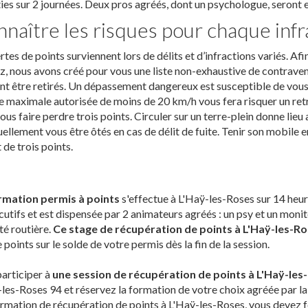
ies sur 2 journées. Deux pros agréés, dont un psychologue, seront e
naître les risques pour chaque infr
rtes de points surviennent lors de délits et d’infractions variés. A
z, nous avons créé pour vous une liste non-exhaustive de contrave
t être retirés. Un dépassement dangereux est susceptible de vous 
e maximale autorisée de moins de 20 km/h vous fera risquer un retr
ous faire perdre trois points. Circuler sur un terre-plein donne lieu 
ellement vous être ôtés en cas de délit de fuite. Tenir son mobile e
t de trois points.
rmation permis à points
s'effectue à L'Haÿ-les-Roses sur 14 heur
utifs et est dispensée par 2 animateurs agréés : un psy et un monit
té routière.
Ce stage de récupération de points à L'Haÿ-les-R
 points sur le solde de votre permis dès la fin de la session.
articiper à
une session de récupération de points à L'Haÿ-les
les-Roses 94 et réservez la formation de votre choix agréée par la
rmation de récupération de points à L'Haÿ-les-Roses, vous devez 