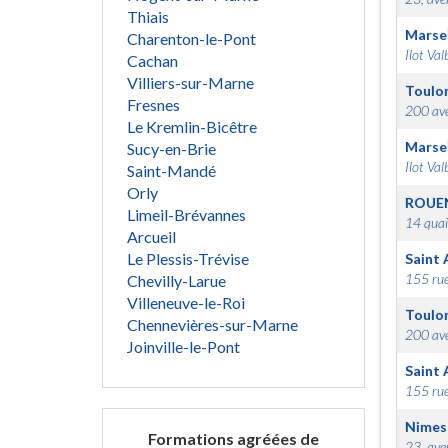
Thiais
Marsei
Charenton-le-Pont
Ilot Val
Cachan
Villiers-sur-Marne
Toulo
Fresnes
200 ave
Le Kremlin-Bicêtre
Marsei
Sucy-en-Brie
Ilot Val
Saint-Mandé
Orly
ROUE
Limeil-Brévannes
14 quai
Arcueil
Le Plessis-Trévise
Saint 
155 rue
Chevilly-Larue
Villeneuve-le-Roi
Toulo
Chennevières-sur-Marne
200 ave
Joinville-le-Pont
Saint 
155 rue
Nimes
Formations agréées de
23, ave