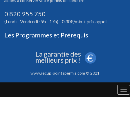
aidons à conserver votre permis de conduire
0 820 955 750
(Lundi - Vendredi : 9h - 17h) - 0,30€/min + prix appel
Les Programmes et Prérequis
www.recup-pointspermis.com © 2021
Tog
nav