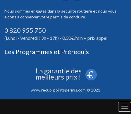
Nous sommes engagés dans la sécurité routière et nous vous
aidons à conserver votre permis de conduire
0 820 955 750
(Lundi - Vendredi : 9h - 17h) - 0,30€/min + prix appel
Les Programmes et Prérequis
www.recup-pointspermis.com © 2021
Tog
nav