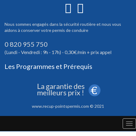
Nous sommes engagés dans la sécurité routière et nous vous
aidons à conserver votre permis de conduire
0 820 955 750
(Lundi - Vendredi : 9h - 17h) - 0,30€/min + prix appel
Les Programmes et Prérequis
www.recup-pointspermis.com © 2021
Tog
nav