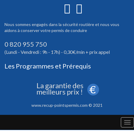
Nous sommes engagés dans la sécurité routière et nous vous
aidons à conserver votre permis de conduire
0 820 955 750
(Lundi - Vendredi : 9h - 17h) - 0,30€/min + prix appel
Les Programmes et Prérequis
www.recup-pointspermis.com © 2021
Tog
nav