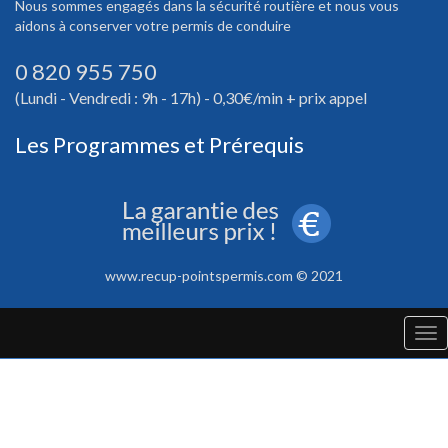
Nous sommes engagés dans la sécurité routière et nous vous
aidons à conserver votre permis de conduire
0 820 955 750
(Lundi - Vendredi : 9h - 17h) - 0,30€/min + prix appel
Les Programmes et Prérequis
www.recup-pointspermis.com © 2021
Tog
nav