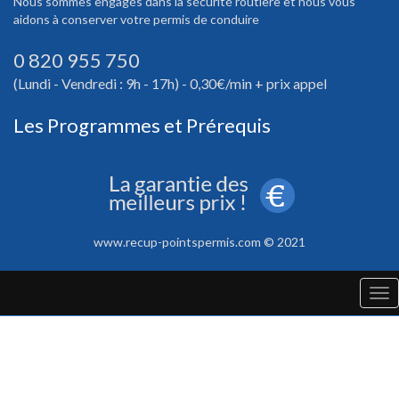
Nous sommes engagés dans la sécurité routière et nous vous
aidons à conserver votre permis de conduire
0 820 955 750
(Lundi - Vendredi : 9h - 17h) - 0,30€/min + prix appel
Les Programmes et Prérequis
www.recup-pointspermis.com © 2021
Tog
nav