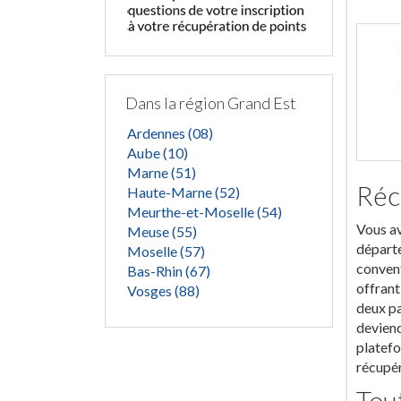
Dans la région Grand Est
Ardennes (08)
Aube (10)
Marne (51)
Réc
Haute-Marne (52)
Meurthe-et-Moselle (54)
Vous av
Meuse (55)
départe
Moselle (57)
convent
Bas-Rhin (67)
offrant
Vosges (88)
deux pa
deviend
platefo
récupér
Tout