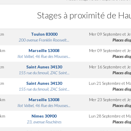
Stages à proximité de Hau
km
Toulon
83000
Mer 09 Septembre
et
Je
200 avenue Franklin Roosvelt...
Places dis
km
Marseille
13008
Mer 09 Septembre
et
Je
Ilot Valbel, 46 Rue des Mousses...
Places dis
km
Saint Aunes
34130
Mer 16 Septembre
et
Je
155 rue du fenouil, ZAC Saint...
Places dis
km
Saint Aunes
34130
Lun 21 Septembre
et
Ma
155 rue du fenouil, ZAC Saint...
Places dis
km
Marseille
13008
Mer 23 Septembre
et
Je
Ilot Valbel, 46 Rue des Mousses...
Places dis
km
Nimes
30900
Lun 28 Septembre
et
Ma
23, avenue Feuchères
Places dis