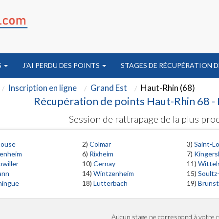
S
J'AI PERDU DES POINTS
STAGES DE RÉCUPÉRATION D
Inscription en ligne
Grand Est
Haut-Rhin (68)
Récupération de points Haut-Rhin 68 - 
Session de rattrapage de la plus proc
house
2)
Colmar
3)
Saint-Lo
enheim
6)
Rixheim
7)
Kingers
willer
10)
Cernay
11)
Wittel
ann
14)
Wintzenheim
15)
Soultz
ningue
18)
Lutterbach
19)
Brunst
Aucun stage ne correspond à votre 