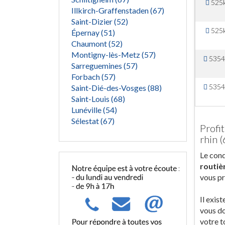
525
Illkirch-Graffenstaden (67)
Saint-Dizier (52)
525
Épernay (51)
Chaumont (52)
Montigny-lès-Metz (57)
5354
Sarreguemines (57)
Forbach (57)
5354
Saint-Dié-des-Vosges (88)
Saint-Louis (68)
Lunéville (54)
Sélestat (67)
Profi
rhin (
Le cond
routiè
vous pr
Il exis
vous do
votre t