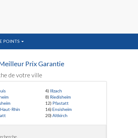
E POINTS
Meilleur Prix Garantie
he de votre ville
uis
4)
Illzach
heim
8)
Riedisheim
sheim
12)
Pfastatt
-Haut-Rhin
16)
Ensisheim
att
20)
Altkirch
recherche.