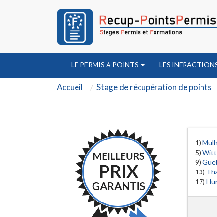
LE PERMIS A POINTS
LES INFRACTION
Accueil
Stage de récupération de points
1)
Mul
5)
Witt
9)
Gueb
13)
Th
17)
Hu