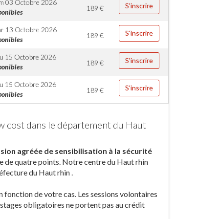
m 03 Octobre 2026
S'inscrire
189
€
ponibles
r 13 Octobre 2026
S'inscrire
189
€
ponibles
u 15 Octobre 2026
S'inscrire
189
€
ponibles
u 15 Octobre 2026
S'inscrire
189
€
ponibles
ow cost dans le département du Haut
sion agréée de sensibilisation à la sécurité
e de quatre points. Notre centre du Haut rhin
éfecture du Haut rhin .
en fonction de votre cas. Les sessions volontaires
s stages obligatoires ne portent pas au crédit