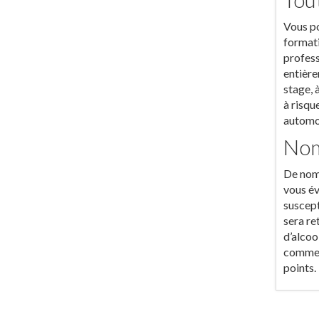
Vous po
formati
profess
entière
stage, 
à risqu
automob
Nom
De nomb
vous év
suscept
sera re
d’alcoo
commett
points.