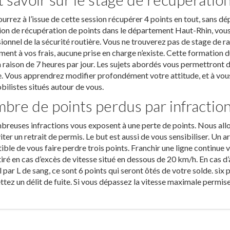
urrez à l’issue de cette session récupérer 4 points en tout, sans dé
on de récupération de points dans le département Haut-Rhin, vous
ionnel de la sécurité routière. Vous ne trouverez pas de stage de rat
ment à vos frais, aucune prise en charge n’existe. Cette formation 
à raison de 7 heures par jour. Les sujets abordés vous permettront 
e. Vous apprendrez modifier profondément votre attitude, et à vous 
ilistes situés autour de vous.
bre de points perdus par infractio
reuses infractions vous exposent à une perte de points. Nous all
iter un retrait de permis. Le but est aussi de vous sensibiliser. Un
ible de vous faire perdre trois points. Franchir une ligne continue 
tiré en cas d’excès de vitesse situé en dessous de 20 km/h. En cas 
l par L de sang, ce sont 6 points qui seront ôtés de votre solde. six 
ez un délit de fuite. Si vous dépassez la vitesse maximale permis