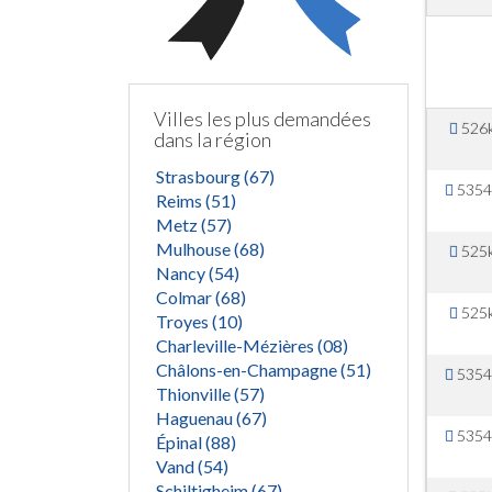
Villes les plus demandées
526
dans la région
Strasbourg (67)
5354
Reims (51)
Metz (57)
Mulhouse (68)
525
Nancy (54)
Colmar (68)
525
Troyes (10)
Charleville-Mézières (08)
Châlons-en-Champagne (51)
5354
Thionville (57)
Haguenau (67)
5354
Épinal (88)
Vand (54)
Schiltigheim (67)