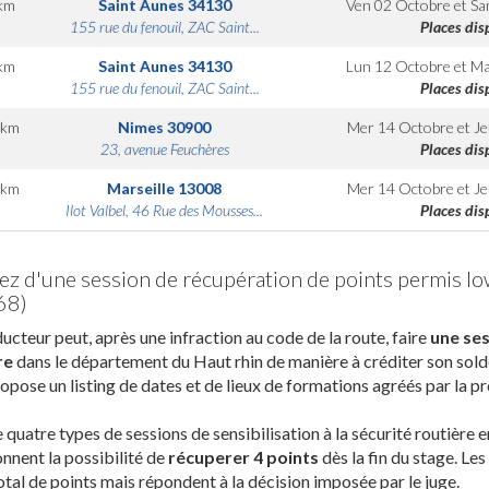
km
Saint Aunes
34130
Ven 02 Octobre
et
Sa
155 rue du fenouil, ZAC Saint...
Places dis
km
Saint Aunes
34130
Lun 12 Octobre
et
Ma
155 rue du fenouil, ZAC Saint...
Places dis
km
Nimes
30900
Mer 14 Octobre
et
Je
23, avenue Feuchères
Places dis
km
Marseille
13008
Mer 14 Octobre
et
Je
Ilot Valbel, 46 Rue des Mousses...
Places dis
tez d'une session de récupération de points permis l
68)
ucteur peut, après une infraction au code de la route, faire
une ses
re
dans le département du Haut rhin de manière à créditer son sold
opose un listing de dates et de lieux de formations agréés par la pr
te quatre types de sessions de sensibilisation à la sécurité routière 
nnent la possibilité de
récuperer 4 points
dès la fin du stage. Le
otal de points mais répondent à la décision imposée par le juge.