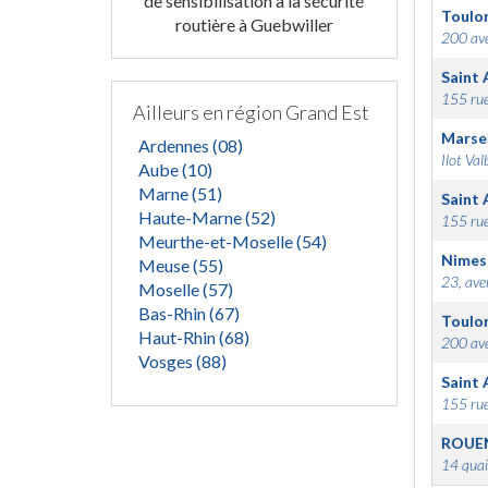
de sensibilisation à la sécurité
Toulo
routière à Guebwiller
200 ave
Saint 
155 rue
Ailleurs en région Grand Est
Marsei
Ardennes (08)
Ilot Val
Aube (10)
Marne (51)
Saint 
Haute-Marne (52)
155 rue
Meurthe-et-Moselle (54)
Nimes
Meuse (55)
23, ave
Moselle (57)
Bas-Rhin (67)
Toulo
Haut-Rhin (68)
200 ave
Vosges (88)
Saint 
155 rue
ROUE
14 quai