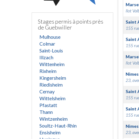
Marsei
Ilot Val
Stages permis à points près
Saint 
de Guebwiller
155 rue
Mulhouse
Saint 
Colmar
155 rue
Saint-Louis
Marsei
Illzach
Ilot Val
Wittenheim
Rixheim
Nimes
Kingersheim
23, ave
Riedisheim
Cernay
Saint 
155 rue
Wittelsheim
Pfastatt
Saint 
Thann
155 rue
Wintzenheim
Soultz-Haut-Rhin
Nimes
Ensisheim
23, ave