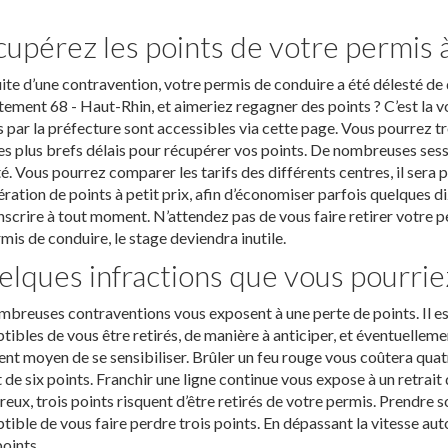
upérez les points de votre permis 
uite d’une contravention, votre permis de conduire a été délesté de
ement 68 - Haut-Rhin, et aimeriez regagner des points ? C’est la v
 par la préfecture sont accessibles via cette page. Vous pourrez tr
es plus brefs délais pour récupérer vos points. De nombreuses sess
té. Vous pourrez comparer les tarifs des différents centres, il sera
ration de points à petit prix, afin d’économiser parfois quelques d
nscrire à tout moment. N’attendez pas de vous faire retirer votre per
mis de conduire, le stage deviendra inutile.
lques infractions que vous pourrie
breuses contraventions vous exposent à une perte de points. Il es
tibles de vous être retirés, de manière à anticiper, et éventuelleme
ent moyen de se sensibiliser. Brûler un feu rouge vous coûtera quatr
t de six points. Franchir une ligne continue vous expose à un retrai
eux, trois points risquent d’être retirés de votre permis. Prendre s
tible de vous faire perdre trois points. En dépassant la vitesse au
oints.