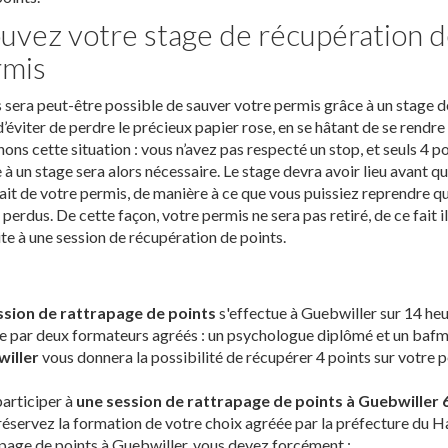
uvez votre stage de récupération d
rmis
s sera peut-être possible de sauver votre permis grâce à un stage 
d’éviter de perdre le précieux papier rose, en se hâtant de se rendr
ons cette situation : vous n’avez pas respecté un stop, et seuls 4 po
 à un stage sera alors nécessaire. Le stage devra avoir lieu avant q
rait de votre permis, de manière à ce que vous puissiez reprendre qu
 perdus. De cette façon, votre permis ne sera pas retiré, de ce fait il
ite à une session de récupération de points.
ssion de rattrapage de points
s'effectue à Guebwiller sur 14 heu
e par deux formateurs agréés : un psychologue diplômé et un bafm
iller
vous donnera la possibilité de récupérer 4 points sur votre pe
articiper à
une session de rattrapage de points à Guebwiller 
réservez la formation de votre choix agréée par la préfecture du Ha
page de points à Guebwiller, vous devez forcément :