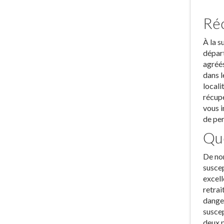
Réc
À la s
départ
agréés
dans l
locali
récupé
vous i
de per
Que
De nom
suscep
excell
retrai
danger
suscep
deux p