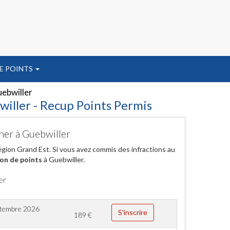
E POINTS
ebwiller
willer - Recup Points Permis
cher à Guebwiller
région Grand Est. Si vous avez commis des infractions au
on de points
à Guebwiller.
er
ptembre 2026
S'inscrire
189
€