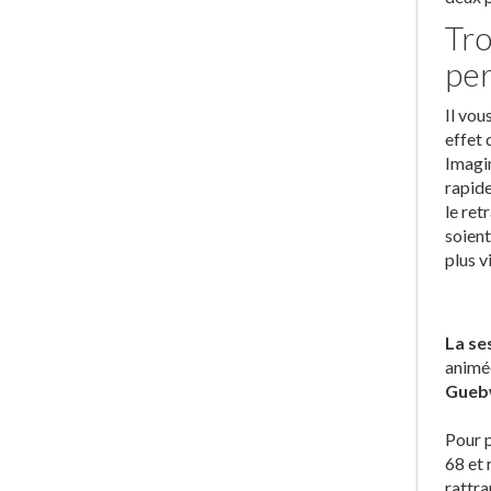
Tro
pe
Il vou
effet 
Imagin
rapide
le ret
soient
plus v
La se
animé
Guebw
Pour p
68 et 
rattra