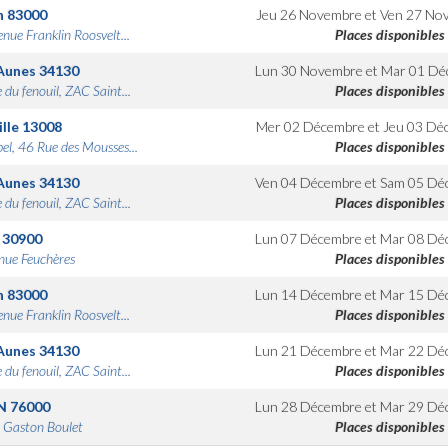
n
83000
Jeu 26 Novembre
et
Ven 27 No
nue Franklin Roosvelt...
Places disponibles
Aunes
34130
Lun 30 Novembre
et
Mar 01 Dé
 du fenouil, ZAC Saint...
Places disponibles
lle
13008
Mer 02 Décembre
et
Jeu 03 Dé
bel, 46 Rue des Mousses...
Places disponibles
Aunes
34130
Ven 04 Décembre
et
Sam 05 Dé
 du fenouil, ZAC Saint...
Places disponibles
30900
Lun 07 Décembre
et
Mar 08 Dé
nue Feuchères
Places disponibles
n
83000
Lun 14 Décembre
et
Mar 15 Dé
nue Franklin Roosvelt...
Places disponibles
Aunes
34130
Lun 21 Décembre
et
Mar 22 Dé
 du fenouil, ZAC Saint...
Places disponibles
N
76000
Lun 28 Décembre
et
Mar 29 Dé
 Gaston Boulet
Places disponibles