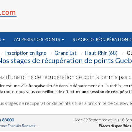
S
J'AI PERDU DES POINTS
STAGES DE RÉCUPÉRATION D
Inscription en ligne
Grand Est
Haut-Rhin (68)
Gu
Nos stages de récupération de points Gueb
ez d’une offre de récupération de points permis pas 
er est une ville française située dans le département du Haut rhin , en 
la route, nous vous conseillons de effectuer
une session de récupérati
us stages de récupération de points situés à proximité de Guebwill
n
83000
Mer 09 Septembre
et
Jeu 10 Se
nue Franklin Roosvelt...
Places disponibles