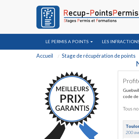
LE PERMIS A POINTS
LES INFRACTION
Accueil
Stage de récupération de points
Profit
Guebwill
code de 
Tous no
Toulo
200 ave