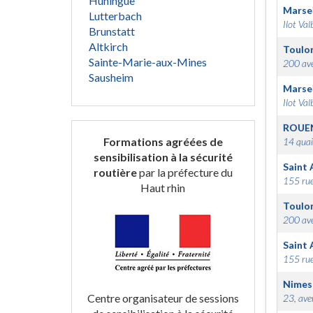
Huningue
Marsei
Lutterbach
Ilot Val
Brunstatt
Altkirch
Toulo
Sainte-Marie-aux-Mines
200 ave
Sausheim
Marsei
Ilot Val
ROUE
Formations agréées de
14 quai
sensibilisation à la sécurité
Saint 
routière
par la préfecture du
155 rue
Haut rhin
Toulo
200 ave
Saint 
155 rue
Nimes
Centre organisateur de sessions
23, ave