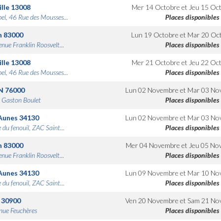
lle
13008
Mer 14 Octobre
et
Jeu 15 Oc
bel, 46 Rue des Mousses...
Places disponibles
n
83000
Lun 19 Octobre
et
Mar 20 Oc
nue Franklin Roosvelt...
Places disponibles
lle
13008
Mer 21 Octobre
et
Jeu 22 Oc
bel, 46 Rue des Mousses...
Places disponibles
N
76000
Lun 02 Novembre
et
Mar 03 No
 Gaston Boulet
Places disponibles
Aunes
34130
Lun 02 Novembre
et
Mar 03 No
 du fenouil, ZAC Saint...
Places disponibles
n
83000
Mer 04 Novembre
et
Jeu 05 No
nue Franklin Roosvelt...
Places disponibles
Aunes
34130
Lun 09 Novembre
et
Mar 10 No
 du fenouil, ZAC Saint...
Places disponibles
30900
Ven 20 Novembre
et
Sam 21 No
nue Feuchères
Places disponibles