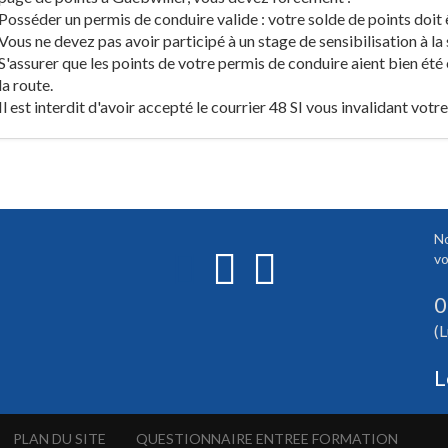
Posséder un permis de conduire valide : votre solde de points doit 
Vous ne devez pas avoir participé à un stage de sensibilisation à la 
S'assurer que les points de votre permis de conduire aient bien été
la route.
Il est interdit d'avoir accepté le courrier 48 SI vous invalidant votr
No
vo
0
(L
L
PLAN DU SITE
QUESTIONNAIRE ENTREE FORMATION