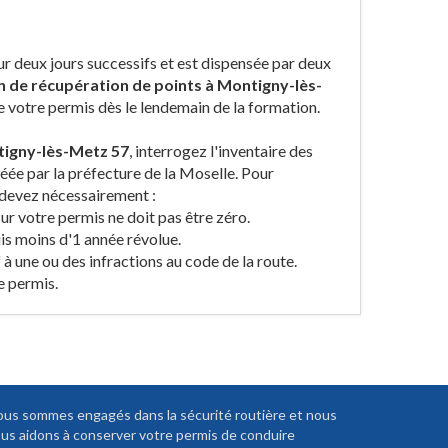
 deux jours successifs et est dispensée par deux
n de récupération de points à Montigny-lès-
de votre permis dès le lendemain de la formation.
tigny-lès-Metz 57
, interrogez l'inventaire des
éée par la préfecture de la Moselle. Pour
 devez nécessairement :
ur votre permis ne doit pas être zéro.
uis moins d'1 année révolue.
 à une ou des infractions au code de la route.
e permis.
us sommes engagés dans la sécurité routière et nous
us aidons à conserver votre permis de conduire