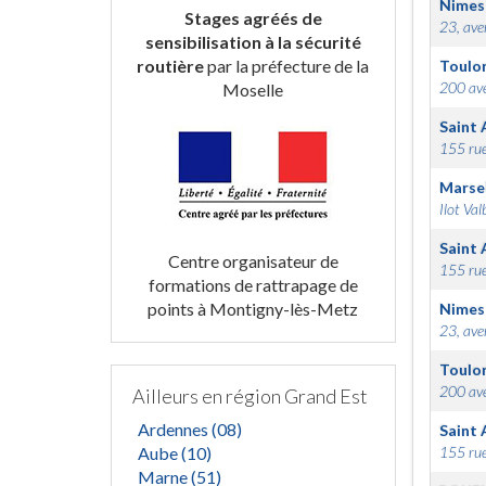
Nimes
Stages agréés de
23, ave
sensibilisation à la sécurité
routière
par la préfecture de la
Toulo
200 ave
Moselle
Saint 
155 rue
Marsei
Ilot Val
Saint 
Centre organisateur de
155 rue
formations de rattrapage de
points à Montigny-lès-Metz
Nimes
23, ave
Toulo
200 ave
Ailleurs en région Grand Est
Ardennes (08)
Saint 
Aube (10)
155 rue
Marne (51)