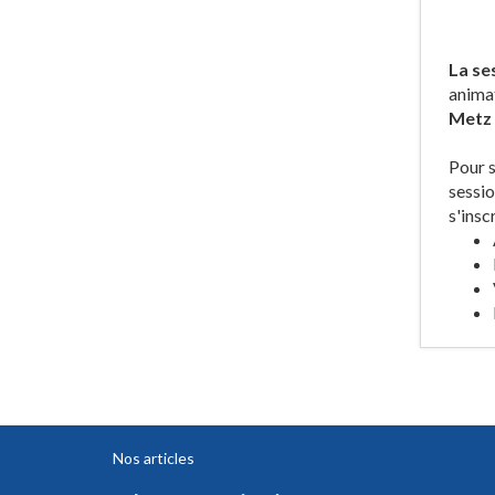
La se
anima
Metz
Pour s
sessio
s'insc
Nos articles