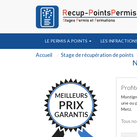
LE PERMIS A POINTS
LES INFRACTION
Accueil
Stage de récupération de points
N
Profit
Montigny
une ou p
Metz.
Tous no