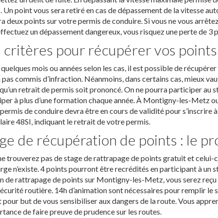
. Un point vous sera retiré en cas de dépassement de la vitesse auto
a deux points sur votre permis de conduire. Si vous ne vous arrêtez 
ffectuez un dépassement dangereux, vous risquez une perte de 3 p
 critères pour récupérer vos points
quelques mois ou années selon les cas, il est possible de récupére
’a pas commis d’infraction. Néanmoins, dans certains cas, mieux vaut
qu’un retrait de permis soit prononcé. On ne pourra participer au s
iper à plus d’une formation chaque année. À Montigny-les-Metz ou a
permis de conduire devra être en cours de validité pour s’inscrire à
aire 48SI, indiquant le retrait de votre permis.
ge de récupération de points : le 
e trouverez pas de stage de rattrapage de points gratuit et celui-ci
rge n’existe. 4 points pourront être recrédités en participant à un
n de rattrapage de points sur Montigny-les-Metz, vous serez reçu à
sécurité routière. 14h d’animation sont nécessaires pour remplir le 
 pour but de vous sensibiliser aux dangers de la route. Vous appren
rtance de faire preuve de prudence sur les routes.