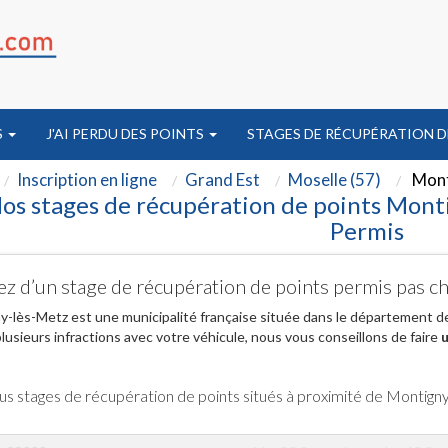
S
J'AI PERDU DES POINTS
STAGES DE RÉCUPÉRATION D
Inscription en ligne
Grand Est
Moselle (57)
Mont
os stages de récupération de points Mont
Permis
ez d’un stage de récupération de points permis pas 
-lès-Metz est une municipalité française située dans le département de
lusieurs infractions avec votre véhicule, nous vous conseillons de faire
u
us stages de récupération de points situés à proximité de Montign