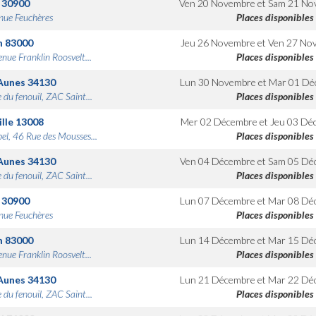
30900
Ven 20 Novembre
et
Sam 21 No
nue Feuchères
Places disponibles
n
83000
Jeu 26 Novembre
et
Ven 27 No
nue Franklin Roosvelt...
Places disponibles
Aunes
34130
Lun 30 Novembre
et
Mar 01 Dé
 du fenouil, ZAC Saint...
Places disponibles
lle
13008
Mer 02 Décembre
et
Jeu 03 Dé
bel, 46 Rue des Mousses...
Places disponibles
Aunes
34130
Ven 04 Décembre
et
Sam 05 Dé
 du fenouil, ZAC Saint...
Places disponibles
30900
Lun 07 Décembre
et
Mar 08 Dé
nue Feuchères
Places disponibles
n
83000
Lun 14 Décembre
et
Mar 15 Dé
nue Franklin Roosvelt...
Places disponibles
Aunes
34130
Lun 21 Décembre
et
Mar 22 Dé
 du fenouil, ZAC Saint...
Places disponibles