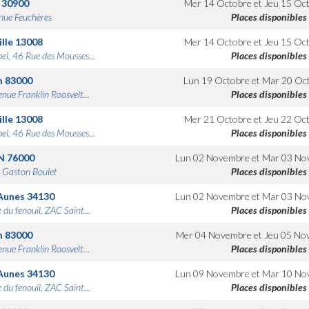
30900
Mer 14 Octobre
et
Jeu 15 Oc
nue Feuchères
Places disponibles
lle
13008
Mer 14 Octobre
et
Jeu 15 Oc
bel, 46 Rue des Mousses...
Places disponibles
n
83000
Lun 19 Octobre
et
Mar 20 Oc
nue Franklin Roosvelt...
Places disponibles
lle
13008
Mer 21 Octobre
et
Jeu 22 Oc
bel, 46 Rue des Mousses...
Places disponibles
N
76000
Lun 02 Novembre
et
Mar 03 No
 Gaston Boulet
Places disponibles
Aunes
34130
Lun 02 Novembre
et
Mar 03 No
 du fenouil, ZAC Saint...
Places disponibles
n
83000
Mer 04 Novembre
et
Jeu 05 No
nue Franklin Roosvelt...
Places disponibles
Aunes
34130
Lun 09 Novembre
et
Mar 10 No
 du fenouil, ZAC Saint...
Places disponibles