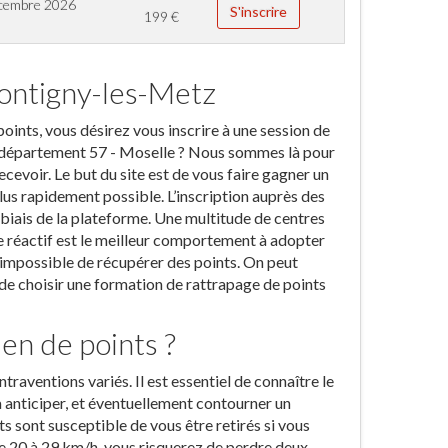
cembre 2026
S'inscrire
199
€
Montigny-les-Metz
points, vous désirez vous inscrire à une session de
 département 57 - Moselle ? Nous sommes là pour
evoir. Le but du site est de vous faire gagner un
lus rapidement possible. L’inscription auprès des
 biais de la plateforme. Une multitude de centres
re réactif est le meilleur comportement à adopter
a impossible de récupérer des points. On peut
i de choisir une formation de rattrapage de points
en de points ?
ntraventions variés. Il est essentiel de connaître le
à anticiper, et éventuellement contourner un
ts sont susceptible de vous être retirés si vous
e 20 à 29 km/h, vous risquerez de perdre deux