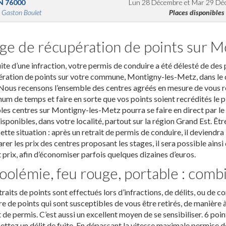
N
76000
Lun 28 Décembre
et
Mar 29 Dé
 Gaston Boulet
Places disponibles
ge de récupération de points sur 
uite d’une infraction, votre permis de conduire a été délesté de des 
ération de points sur votre commune, Montigny-les-Metz, dans le
Nous recensons l’ensemble des centres agréés en mesure de vous rec
m de temps et faire en sorte que vos points soient recrédités le p
les centres sur Montigny-les-Metz pourra se faire en direct par le
isponibles, dans votre localité, partout sur la région Grand Est. Êt
ette situation : après un retrait de permis de conduire, il deviendr
er les prix des centres proposant les stages, il sera possible ains
t prix, afin d’économiser parfois quelques dizaines d’euros.
oolémie, feu rouge, portable : combi
traits de points sont effectués lors d’infractions, de délits, ou de co
 de points qui sont susceptibles de vous être retirés, de manière 
t de permis. C’est aussi un excellent moyen de se sensibiliser. 6 poin
tez un délit de fuite. En dépassant la vitesse maximale permise d