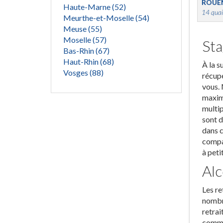
ROUE
Haute-Marne (52)
14 quai
Meurthe-et-Moselle (54)
Meuse (55)
Moselle (57)
Sta
Bas-Rhin (67)
Haut-Rhin (68)
À la s
Vosges (88)
récup
vous. 
maximu
multip
sont d
dans c
compar
à peti
Alc
Les re
nombre
retrai
commet