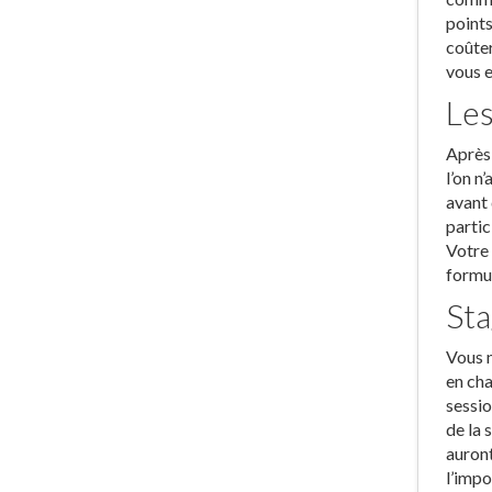
points
coûter
vous e
Les
Après 
l’on n
avant 
partic
Votre 
formul
Sta
Vous n
en cha
sessio
de la 
auront
l’impo