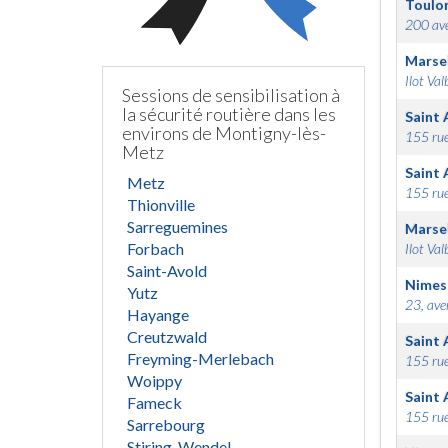
Toulo
200 ave
Marsei
Ilot Val
Sessions de sensibilisation à
la sécurité routière dans les
Saint 
environs de Montigny-lès-
155 rue
Metz
Saint 
Metz
155 rue
Thionville
Sarreguemines
Marsei
Forbach
Ilot Val
Saint-Avold
Nimes
Yutz
23, ave
Hayange
Creutzwald
Saint 
Freyming-Merlebach
155 rue
Woippy
Saint 
Fameck
155 rue
Sarrebourg
Stiring-Wendel