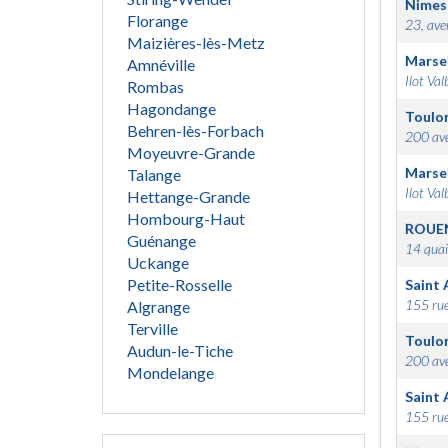
Nimes
Florange
23, ave
Maizières-lès-Metz
Marsei
Amnéville
Ilot Val
Rombas
Hagondange
Toulo
Behren-lès-Forbach
200 ave
Moyeuvre-Grande
Marsei
Talange
Ilot Val
Hettange-Grande
Hombourg-Haut
ROUE
Guénange
14 quai
Uckange
Petite-Rosselle
Saint 
155 rue
Algrange
Terville
Toulo
Audun-le-Tiche
200 ave
Mondelange
Saint 
155 rue